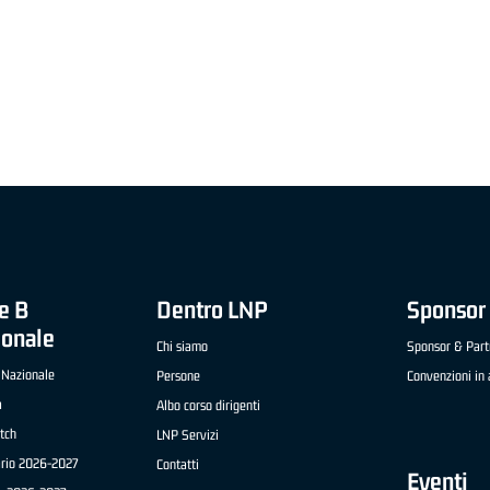
"FRATELLI BERETTA" A2 APRILE '26 -
MVP STRANIERO "FRATELLI BERETTA" A2 AP
(UEB GESTECO CIVIDALE)
'26 - STACY DAVIS (SELLA CENTO)
e B
Dentro LNP
Sponsor 
ionale
Chi siamo
Sponsor & Part
 Nazionale
Persone
Convenzioni in 
a
Albo corso dirigenti
tch
LNP Servizi
ario 2026-2027
Contatti
Eventi