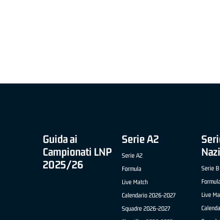
MIGLIOR UNDER 21 ADIDAS A2 APRILE '26 -
MVP ITALIANO 
NICOLAS TANFOGLIO (SELLA CENTO)
LUCA CESANA 
 B NAZIONALE
O FABRIANO)
Guida ai
Serie A2
Seri
Campionati LNP
Naz
Serie A2
2025/26
Serie B
Formula
Formul
Live Match
Live Ma
Calendario 2026-2027
Calend
Squadre 2026-2027