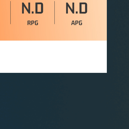
N.D
N.D
RPG
APG