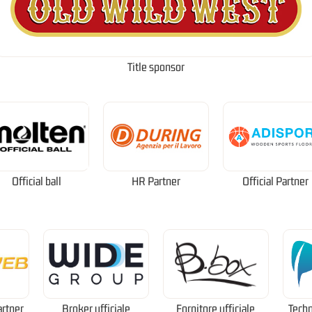
Title sponsor
Official ball
HR Partner
Official Partner
artner
Broker ufficiale
Fornitore ufficiale
Techn