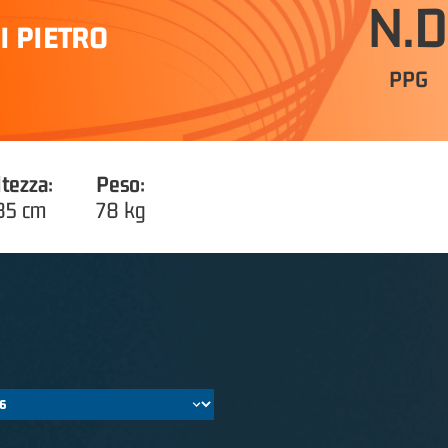
N.D
I PIETRO
PPG
ltezza:
Peso:
85 cm
78 kg