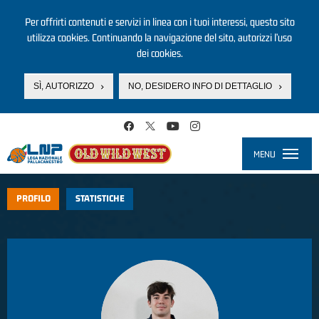
Per offrirti contenuti e servizi in linea con i tuoi interessi, questo sito
utilizza cookies. Continuando la navigazione del sito, autorizzi l’uso
dei cookies.
SÌ, AUTORIZZO
NO, DESIDERO INFO DI DETTAGLIO
Salta al contenuto principale
MENU
Toggle
navigati
PROFILO
STATISTICHE