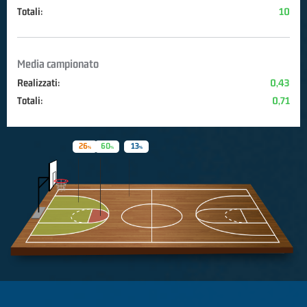
Totali:
10
Media campionato
Realizzati:
0,43
Totali:
0,71
26
60
13