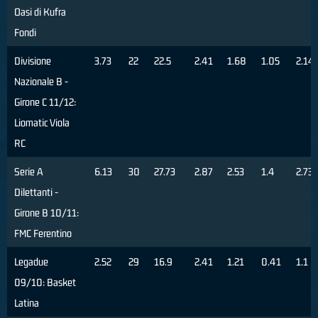
Oasi di Kufra
Fondi
Divisione
3.73
22
22.5
2.41
1.68
1.05
2.14
Nazionale B -
Girone C 11/12:
Liomatic Viola
RC
Serie A
6.13
30
27.73
2.87
2.53
1.4
2.73
Dilettanti -
Girone B 10/11:
FMC Ferentino
Legadue
2.52
29
16.9
2.41
1.21
0.41
1.1
09/10: Basket
Latina