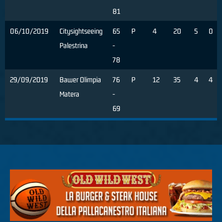
81
06/10/2019
Citysightseeing
65
P
4
20
5
0
Palestrina
-
78
29/09/2019
Bawer Olimpia
76
P
12
35
4
4
Matera
-
69