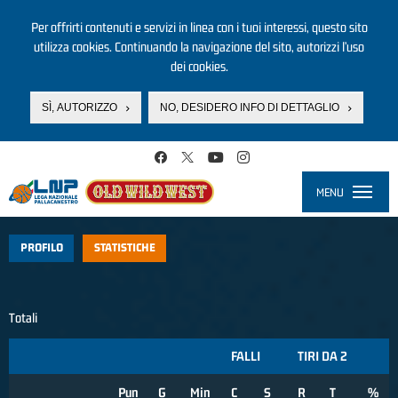
Per offrirti contenuti e servizi in linea con i tuoi interessi, questo sito
utilizza cookies. Continuando la navigazione del sito, autorizzi l’uso
dei cookies.
SÌ, AUTORIZZO
NO, DESIDERO INFO DI DETTAGLIO
Salta al contenuto principale
MENU
Toggle
navigati
PROFILO
STATISTICHE
Totali
FALLI
TIRI DA 2
Pun
G
Min
C
S
R
T
%