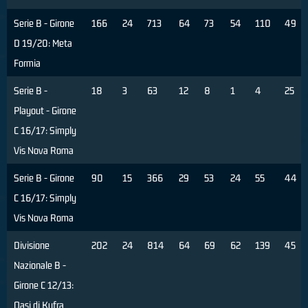
Serie B - Girone
166
24
713
64
73
54
110
49
D 19/20: Meta
Formia
Serie B -
18
3
63
12
8
1
4
25
Playout - Girone
C 16/17: Simply
Vis Nova Roma
Serie B - Girone
90
15
366
29
53
24
55
44
C 16/17: Simply
Vis Nova Roma
Divisione
202
24
814
64
69
62
139
45
Nazionale B -
Girone C 12/13:
Oasi di Kufra