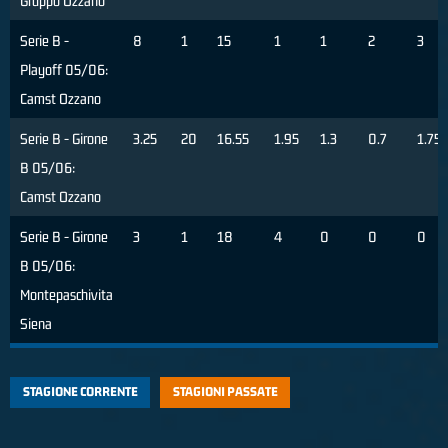
Gruppo Ozzano
Serie B -
8
1
15
1
1
2
3
Playoff 05/06:
Camst Ozzano
Serie B - Girone
3.25
20
16.55
1.95
1.3
0.7
1.75
B 05/06:
Camst Ozzano
Serie B - Girone
3
1
18
4
0
0
0
B 05/06:
Montepaschivita
Siena
STAGIONE CORRENTE
STAGIONI PASSATE