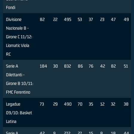
Fondi
Divisione
82
22
495
53
37
23
47
49
Nazionale B -
Girone C 11/12:
Liomatic Viola
RC
Serie A
184
30
832
86
76
42
82
51
Dilettanti -
Girone B 10/11:
FMC Ferentino
Legadue
73
29
490
70
35
12
32
38
09/10: Basket
Latina
Serie A
42
9
272
27
15
8
18
44