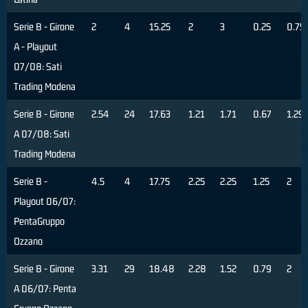
Serie B - Girone
2
4
15.25
2
3
0.25
0.75
A - Playout
07/08: Sati
Trading Modena
Serie B - Girone
2.54
24
17.63
1.21
1.71
0.67
1.29
A 07/08: Sati
Trading Modena
Serie B -
4.5
4
17.75
2.25
2.25
1.25
2
Playout 06/07:
PentaGruppo
Ozzano
Serie B - Girone
3.31
29
18.48
2.28
1.52
0.79
2
A 06/07: Penta