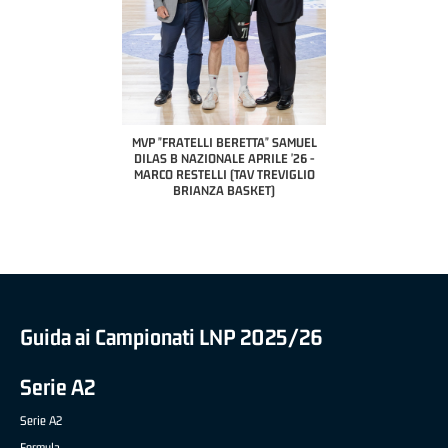
COACH OF THE MONTH
A2 APRILE '26 
PILLASTRINI (UE
CIVIDAL
O "FRATELLI BERETTA"
MVP "FRATELLI BERETTA" SAMUEL
 - STACY DAVIS (SELLA
DILAS B NAZIONALE APRILE '26 -
CENTO)
MARCO RESTELLI (TAV TREVIGLIO
BRIANZA BASKET)
Guida ai Campionati LNP 2025/26
Serie A2
Serie A2
Formula