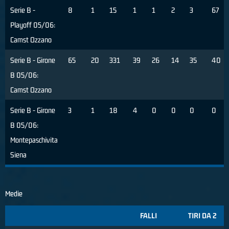
Serie B -
8
1
15
1
1
2
3
67
Playoff 05/06:
Camst Ozzano
Serie B - Girone
65
20
331
39
26
14
35
40
B 05/06:
Camst Ozzano
Serie B - Girone
3
1
18
4
0
0
0
0
B 05/06:
Montepaschivita
Siena
Medie
FALLI
TIRI DA 2