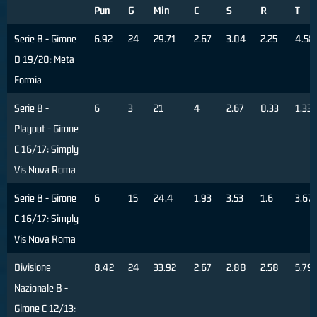
Pun
G
Min
C
S
R
T
Serie B - Girone
6.92
24
29.71
2.67
3.04
2.25
4.58
D 19/20: Meta
Formia
Serie B -
6
3
21
4
2.67
0.33
1.33
Playout - Girone
C 16/17: Simply
Vis Nova Roma
Serie B - Girone
6
15
24.4
1.93
3.53
1.6
3.67
C 16/17: Simply
Vis Nova Roma
Divisione
8.42
24
33.92
2.67
2.88
2.58
5.79
Nazionale B -
Girone C 12/13: