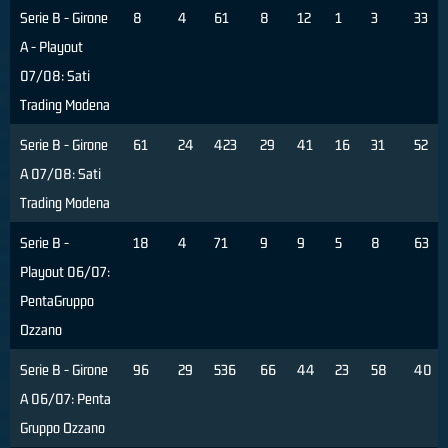
Serie B - Girone
8
4
61
8
12
1
3
33
A - Playout
07/08: Sati
Trading Modena
Serie B - Girone
61
24
423
29
41
16
31
52
A 07/08: Sati
Trading Modena
Serie B -
18
4
71
9
9
5
8
63
Playout 06/07:
PentaGruppo
Ozzano
Serie B - Girone
96
29
536
66
44
23
58
40
A 06/07: Penta
Gruppo Ozzano