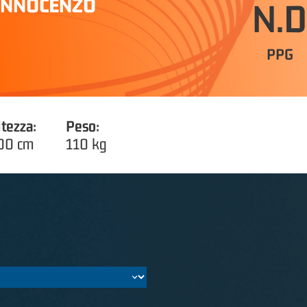
INNOCENZO
N.D
PPG
ltezza:
Peso:
00 cm
110 kg