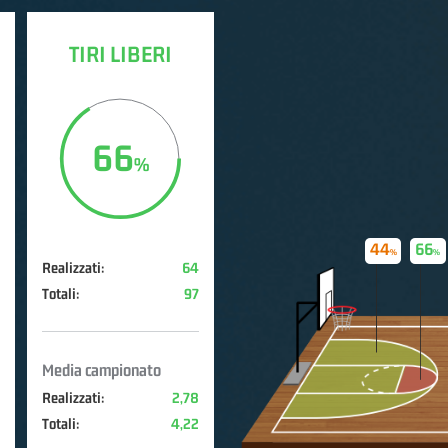
TIRI LIBERI
66
44
66
Realizzati:
64
Totali:
97
Media campionato
Realizzati:
2,78
Totali:
4,22