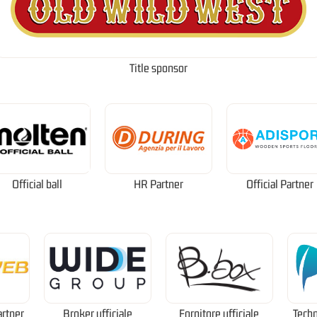
Title sponsor
Official ball
HR Partner
Official Partner
artner
Broker ufficiale
Fornitore ufficiale
Techn