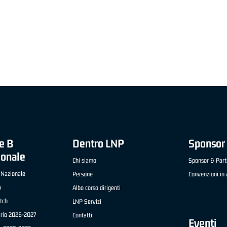
"FRATELLI BERETTA" A2 APRILE '26 -
MVP STRANIERO "FRATELLI BERETTA" A2 AP
(UEB GESTECO CIVIDALE)
'26 - STACY DAVIS (SELLA CENTO)
e B
Dentro LNP
Sponsor 
ionale
Chi siamo
Sponsor & Part
 Nazionale
Persone
Convenzioni in 
a
Albo corso dirigenti
tch
LNP Servizi
ario 2026-2027
Contatti
Eventi