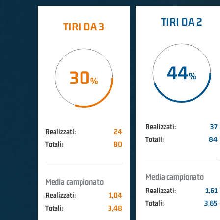
TIRI DA 2
TIRI DA 3
44
30
Realizzati:
37
Realizzati:
24
Totali:
84
Totali:
80
Media campionato
Media campionato
Realizzati:
1,61
Realizzati:
1,04
Totali:
3,65
Totali:
3,48