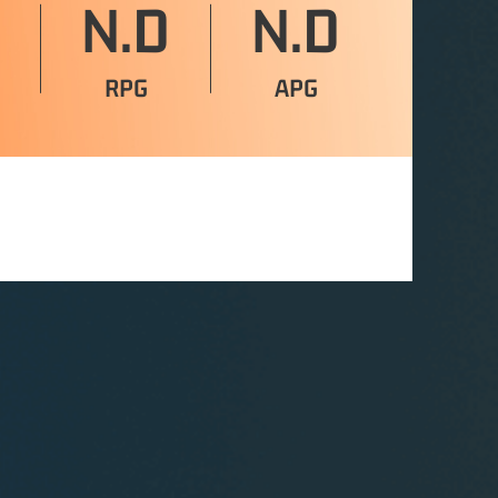
N.D
N.D
RPG
APG