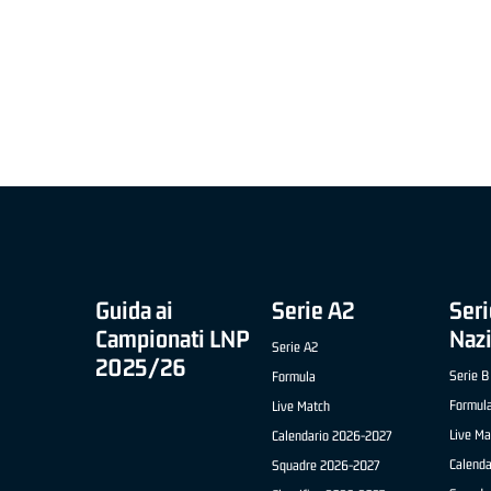
MIGLIOR UNDER 21 ADIDAS A2 APRILE '26 -
MVP ITALIANO 
NICOLAS TANFOGLIO (SELLA CENTO)
LUCA CESANA 
 B NAZIONALE
O FABRIANO)
Guida ai
Serie A2
Seri
Campionati LNP
Naz
Serie A2
2025/26
Serie B
Formula
Formul
Live Match
Live Ma
Calendario 2026-2027
Calend
Squadre 2026-2027