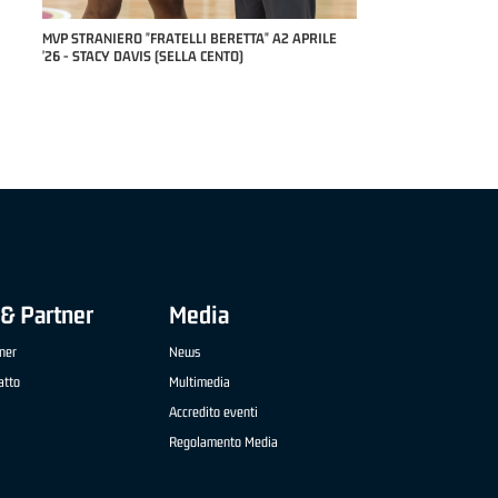
RILE
MVP "FRATELLI BERETTA" SAMUEL DILAS B
NAZIONALE APRILE '26 - MARCO RESTELLI (TAV
TREVIGLIO BRIANZA BASKET)
& Partner
Media
ner
News
atto
Multimedia
Accredito eventi
Regolamento Media