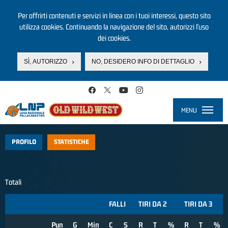
Per offrirti contenuti e servizi in linea con i tuoi interessi, questo sito
utilizza cookies. Continuando la navigazione del sito, autorizzi l’uso
dei cookies.
SÌ, AUTORIZZO
NO, DESIDERO INFO DI DETTAGLIO
Salta al contenuto principale
MENU
Toggle
navigati
PROFILO
STATISTICHE
Totali
FALLI
TIRI DA 2
TIRI DA 3
Pun
G
Min
C
S
R
T
%
R
T
%