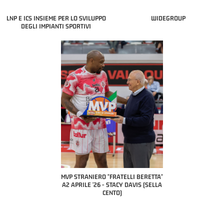
LNP E ICS INSIEME PER LO SVILUPPO
WIDEGROUP
DEGLI IMPIANTI SPORTIVI
COACH OF THE MONTH
A2 APRILE '26 
PILLASTRINI (UE
CIVIDAL
O "FRATELLI BERETTA"
MVP "FRATELLI BERETTA" SAMUEL
 - STACY DAVIS (SELLA
DILAS B NAZIONALE APRILE '26 -
CENTO)
MARCO RESTELLI (TAV TREVIGLIO
BRIANZA BASKET)