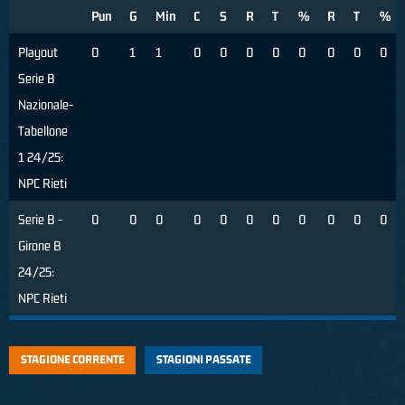
Pun
G
Min
C
S
R
T
%
R
T
%
Playout
0
1
1
0
0
0
0
0
0
0
0
Serie B
Nazionale-
Tabellone
1 24/25:
NPC Rieti
Serie B -
0
0
0
0
0
0
0
0
0
0
0
Girone B
24/25:
NPC Rieti
STAGIONE CORRENTE
STAGIONI PASSATE