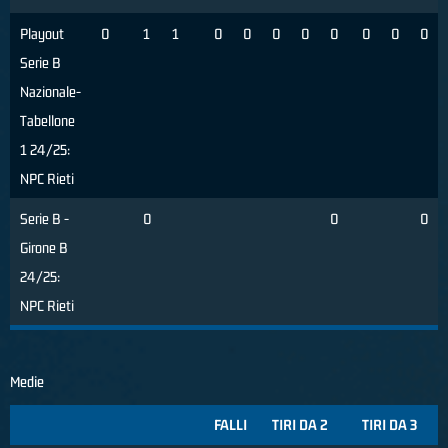
Playout
0
1
1
0
0
0
0
0
0
0
0
Serie B
Nazionale-
Tabellone
1 24/25:
NPC Rieti
Serie B -
0
0
0
Girone B
24/25:
NPC Rieti
Medie
FALLI
TIRI DA 2
TIRI DA 3