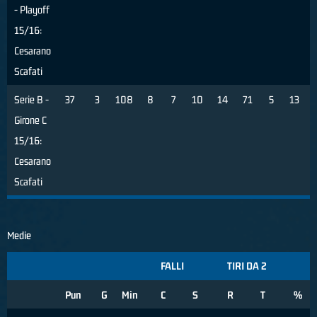
- Playoff
15/16:
Cesarano
Scafati
Serie B -
37
3
108
8
7
10
14
71
5
13
Girone C
15/16:
Cesarano
Scafati
Medie
FALLI
TIRI DA 2
Pun
G
Min
C
S
R
T
%