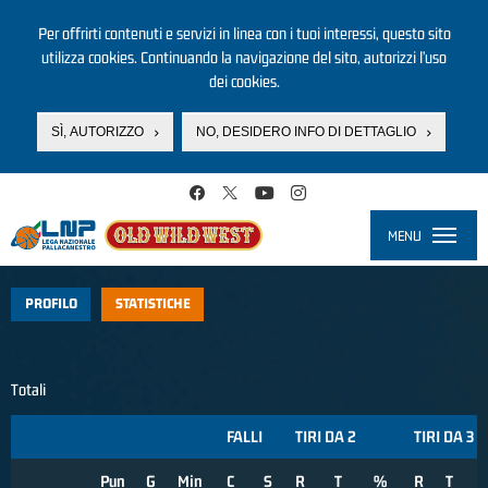
Per offrirti contenuti e servizi in linea con i tuoi interessi, questo sito
utilizza cookies. Continuando la navigazione del sito, autorizzi l’uso
dei cookies.
SÌ, AUTORIZZO
NO, DESIDERO INFO DI DETTAGLIO
Salta al contenuto principale
MENU
Toggle
navigati
PROFILO
STATISTICHE
Totali
FALLI
TIRI DA 2
TIRI DA 3
Pun
G
Min
C
S
R
T
%
R
T