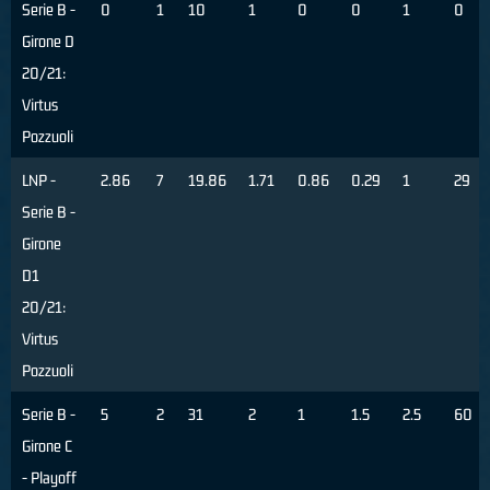
Serie B -
0
1
10
1
0
0
1
0
Girone D
20/21:
Virtus
Pozzuoli
LNP -
2.86
7
19.86
1.71
0.86
0.29
1
29
Serie B -
Girone
D1
20/21:
Virtus
Pozzuoli
Serie B -
5
2
31
2
1
1.5
2.5
60
Girone C
- Playoff