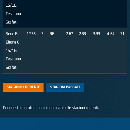
15/16:
Cesarano
Scafati
Serie B -
12.33
3
36
2.67
2.33
3.33
4.67
71
Girone C
15/16:
Cesarano
Scafati
STAGIONE CORRENTE
STAGIONI PASSATE
Per questo giocatore non ci sono dati sulle stagioni correnti.