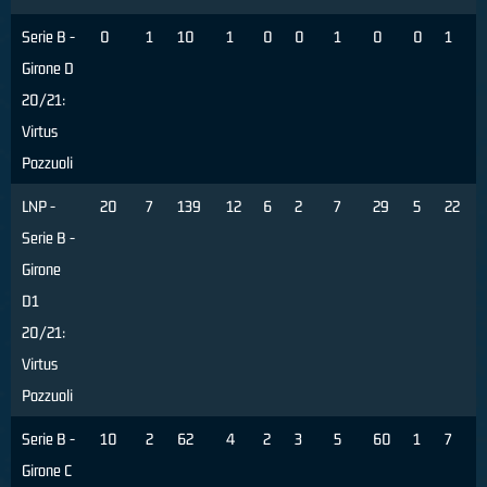
Serie B -
0
1
10
1
0
0
1
0
0
1
Girone D
20/21:
Virtus
Pozzuoli
LNP -
20
7
139
12
6
2
7
29
5
22
Serie B -
Girone
D1
20/21:
Virtus
Pozzuoli
Serie B -
10
2
62
4
2
3
5
60
1
7
Girone C