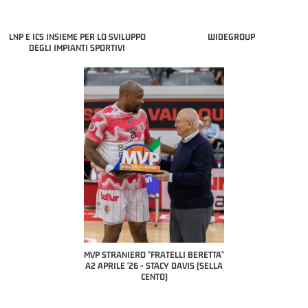
LNP E ICS INSIEME PER LO SVILUPPO
WIDEGROUP
DEGLI IMPIANTI SPORTIVI
COACH OF THE MONTH
A2 APRILE '26 
PILLASTRINI (UE
CIVIDAL
O "FRATELLI BERETTA"
MVP "FRATELLI BERETTA" SAMUEL
 - STACY DAVIS (SELLA
DILAS B NAZIONALE APRILE '26 -
CENTO)
MARCO RESTELLI (TAV TREVIGLIO
BRIANZA BASKET)