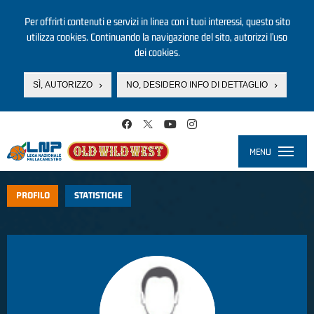
Per offrirti contenuti e servizi in linea con i tuoi interessi, questo sito
utilizza cookies. Continuando la navigazione del sito, autorizzi l’uso
dei cookies.
SÌ, AUTORIZZO
NO, DESIDERO INFO DI DETTAGLIO
Salta al contenuto principale
MENU
Toggle
navigati
PROFILO
STATISTICHE