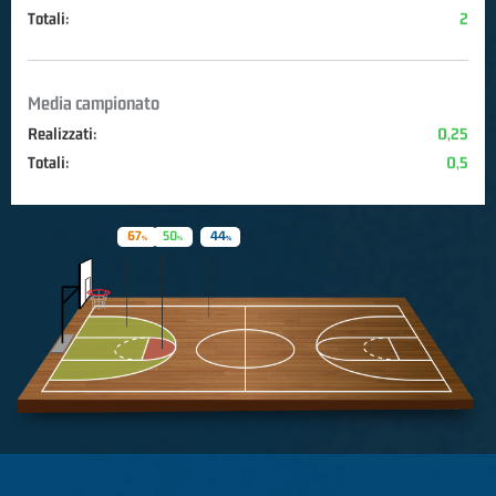
Totali:
2
Media campionato
Realizzati:
0,25
Totali:
0,5
67
50
44