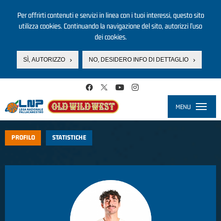
Per offrirti contenuti e servizi in linea con i tuoi interessi, questo sito
utilizza cookies. Continuando la navigazione del sito, autorizzi l’uso
dei cookies.
SÌ, AUTORIZZO
NO, DESIDERO INFO DI DETTAGLIO
Salta al contenuto principale
MENU
Toggle
navigati
PROFILO
STATISTICHE