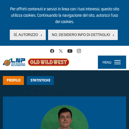
Per offrirti contenuti e servizi in linea con i tuoi interessi, questo sito
utilizza cookies. Continuando la navigazione del sito, autorizzi l’uso
dei cookies.
SÌ, AUTORIZZO
NO, DESIDERO INFO DI DETTAGLIO
Salta al contenuto principale
MENU
Toggle
navigati
PROFILO
STATISTICHE