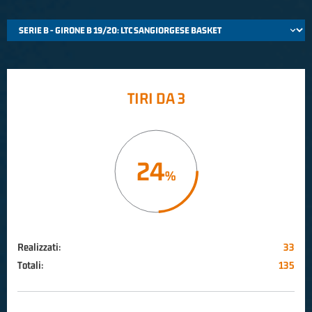
TIRI DA 3
24
Realizzati:
33
Totali:
135