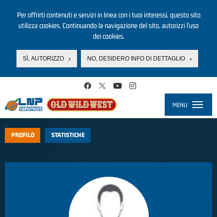
Per offrirti contenuti e servizi in linea con i tuoi interessi, questo sito
utilizza cookies. Continuando la navigazione del sito, autorizzi l’uso
dei cookies.
SÌ, AUTORIZZO
NO, DESIDERO INFO DI DETTAGLIO
Salta al contenuto principale
MENU
Toggle
navigati
PROFILO
STATISTICHE