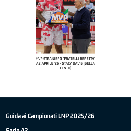
COACH OF THE MONTH
A2 APRILE '26 
PILLASTRINI (UE
CIVIDAL
O "FRATELLI BERETTA"
MVP "FRATELLI BERETTA" SAMUEL
 - STACY DAVIS (SELLA
DILAS B NAZIONALE APRILE '26 -
CENTO)
MARCO RESTELLI (TAV TREVIGLIO
BRIANZA BASKET)
Guida ai Campionati LNP 2025/26
Serie A2