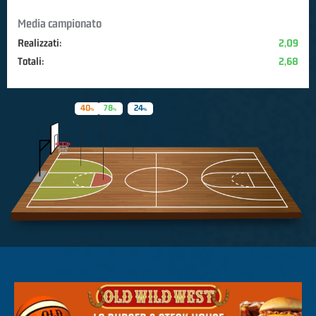
Media campionato
Realizzati:
2,09
Totali:
2,68
40
78
24