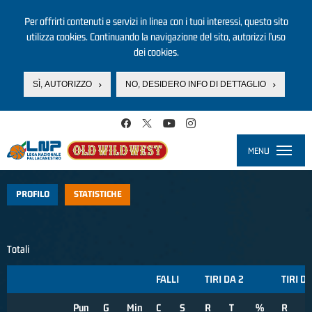
Per offrirti contenuti e servizi in linea con i tuoi interessi, questo sito
utilizza cookies. Continuando la navigazione del sito, autorizzi l’uso
dei cookies.
SÌ, AUTORIZZO
NO, DESIDERO INFO DI DETTAGLIO
Salta al contenuto principale
MENU
Toggle
navigati
PROFILO
STATISTICHE
Totali
FALLI
TIRI DA 2
TIRI DA
Pun
G
Min
C
S
R
T
%
R
T