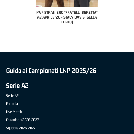
A2 APRILE '26 
PILLASTRINI (UE
CIVIDAL
O "FRATELLI BERETTA"
MVP "FRATELLI BERETTA" SAMUEL
 - STACY DAVIS (SELLA
DILAS B NAZIONALE APRILE '26 -
CENTO)
MARCO RESTELLI (TAV TREVIGLIO
BRIANZA BASKET)
Guida ai Campionati LNP 2025/26
Serie A2
Serie A2
Formula
Live Match
Calendario 2026-2027
Squadre 2026-2027