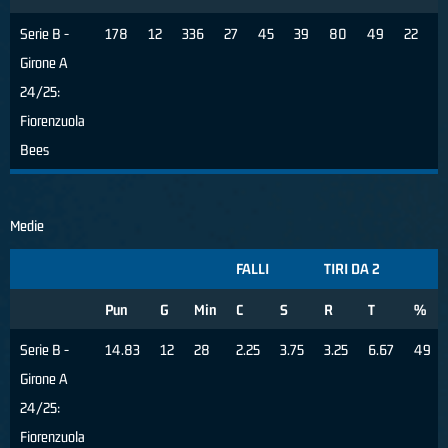
Serie B -
178
12
336
27
45
39
80
49
22
8
Girone A
24/25:
Fiorenzuola
Bees
Medie
FALLI
TIRI DA 2
Pun
G
Min
C
S
R
T
%
Serie B -
14.83
12
28
2.25
3.75
3.25
6.67
49
Girone A
24/25:
Fiorenzuola