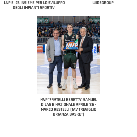
LNP E ICS INSIEME PER LO SVILUPPO
WIDEGROUP
DEGLI IMPIANTI SPORTIVI
COACH OF THE MONTH
A2 APRILE '26 
PILLASTRINI (UE
CIVIDAL
O "FRATELLI BERETTA"
MVP "FRATELLI BERETTA" SAMUEL
 - STACY DAVIS (SELLA
DILAS B NAZIONALE APRILE '26 -
CENTO)
MARCO RESTELLI (TAV TREVIGLIO
BRIANZA BASKET)