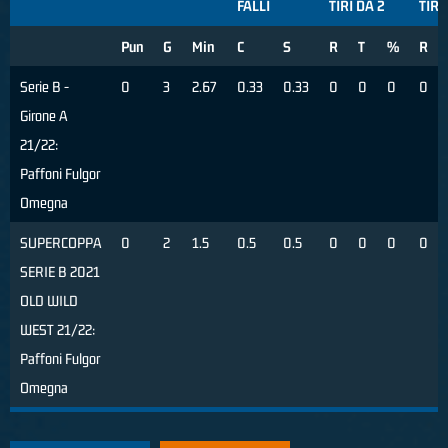
FALLI
TIRI DA 2
TIRI
Pun
G
Min
C
S
R
T
%
R
Serie B -
0
3
2.67
0.33
0.33
0
0
0
0
Girone A
21/22:
Paffoni Fulgor
Omegna
SUPERCOPPA
0
2
1.5
0.5
0.5
0
0
0
0
SERIE B 2021
OLD WILD
WEST 21/22:
Paffoni Fulgor
Omegna