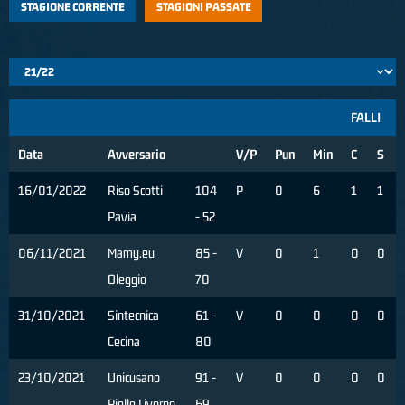
STAGIONE CORRENTE
STAGIONI PASSATE
FALLI
Data
Avversario
V/P
Pun
Min
C
S
16/01/2022
Riso Scotti
104
P
0
6
1
1
Pavia
- 52
06/11/2021
Mamy.eu
85 -
V
0
1
0
0
Oleggio
70
31/10/2021
Sintecnica
61 -
V
0
0
0
0
Cecina
80
23/10/2021
Unicusano
91 -
V
0
0
0
0
Pielle Livorno
69