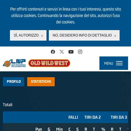
Per offrirti contenuti e servizi in linea con i tuoi interessi, questo sito
utilizza cookies. Continuando la navigazione del sito, autorizzi l’uso
dei cookies.
SÌ, AUTORIZZO
NO, DESIDERO INFO DI DETTAGLIO
Salta al contenuto principale
MENU
Toggle
navigati
PROFILO
STATISTICHE
Totali
FALLI
TIRI DA 2
TIRI DA 3
Pun
G
Min
C
S
R
T
%
R
T