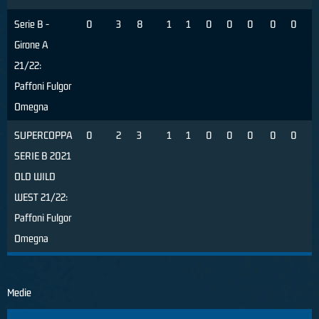
Serie B -
0
3
8
1
1
0
0
0
0
0
0
Girone A
21/22:
Paffoni Fulgor
Omegna
SUPERCOPPA
0
2
3
1
1
0
0
0
0
0
0
SERIE B 2021
OLD WILD
WEST 21/22:
Paffoni Fulgor
Omegna
Medie