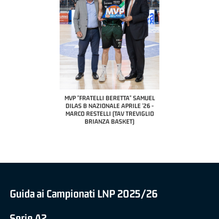
COACH OF THE MONTH
A2 APRILE '26 
PILLASTRINI (UE
CIVIDAL
O "FRATELLI BERETTA"
MVP "FRATELLI BERETTA" SAMUEL
 - STACY DAVIS (SELLA
DILAS B NAZIONALE APRILE '26 -
CENTO)
MARCO RESTELLI (TAV TREVIGLIO
BRIANZA BASKET)
Guida ai Campionati LNP 2025/26
Serie A2