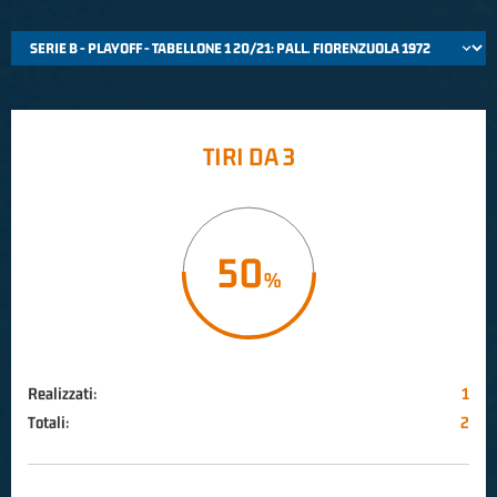
TIRI DA 3
50
Realizzati:
1
Totali:
2