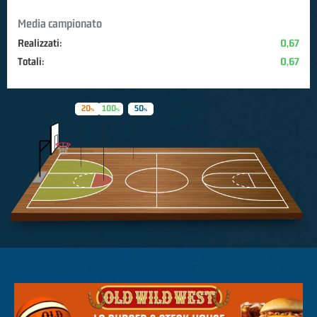
Media campionato
Realizzati:
0,67
Totali:
0,67
20
100
50