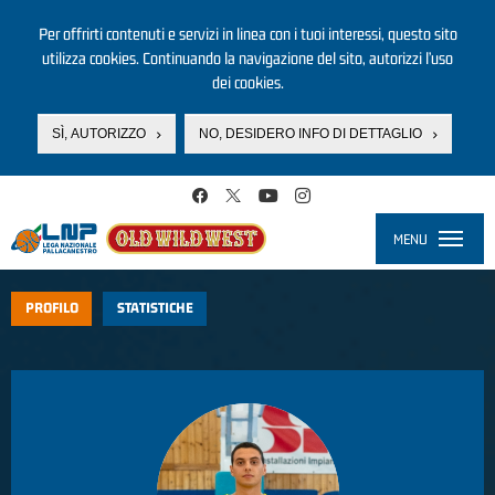
Per offrirti contenuti e servizi in linea con i tuoi interessi, questo sito
utilizza cookies. Continuando la navigazione del sito, autorizzi l’uso
dei cookies.
SÌ, AUTORIZZO
NO, DESIDERO INFO DI DETTAGLIO
Salta al contenuto principale
MENU
Toggle
navigati
PROFILO
STATISTICHE