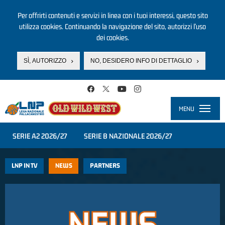
Per offrirti contenuti e servizi in linea con i tuoi interessi, questo sito
utilizza cookies. Continuando la navigazione del sito, autorizzi l’uso
dei cookies.
SÌ, AUTORIZZO
NO, DESIDERO INFO DI DETTAGLIO
Salta al contenuto principale
MENU
Toggle
navigati
SERIE A2 2026/27
SERIE B NAZIONALE 2026/27
LNP IN TV
NEWS
PARTNERS