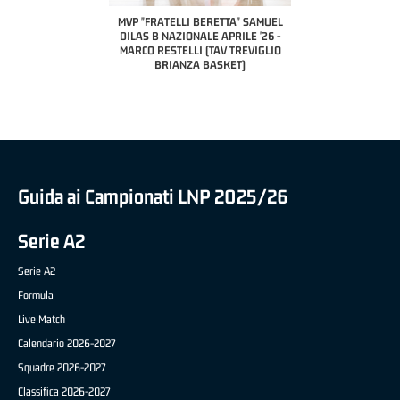
PILLASTRINI (UE
CIVIDAL
O "FRATELLI BERETTA"
MVP "FRATELLI BERETTA" SAMUEL
 - STACY DAVIS (SELLA
DILAS B NAZIONALE APRILE '26 -
CENTO)
MARCO RESTELLI (TAV TREVIGLIO
BRIANZA BASKET)
Guida ai Campionati LNP 2025/26
Serie A2
Serie A2
Formula
Live Match
Calendario 2026-2027
Squadre 2026-2027
Classifica 2026-2027