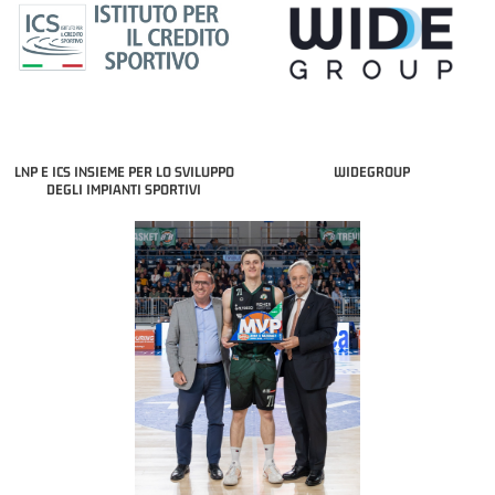
LNP E ICS INSIEME PER LO SVILUPPO
WIDEGROUP
DEGLI IMPIANTI SPORTIVI
COACH OF THE MONTH
A2 APRILE '26 