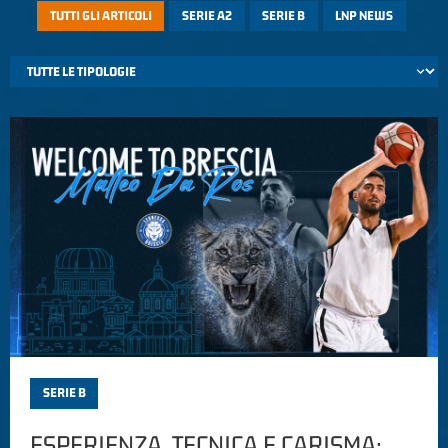
TUTTI GLI ARTICOLI
SERIE A2
SERIE B
LNP NEWS
SERIE B
ESPERIENZA, TECNICA E CARISMA: