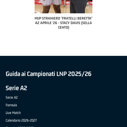
COACH OF THE MONTH
A2 APRILE '26 
PILLASTRINI (UE
CIVIDAL
O "FRATELLI BERETTA"
MVP "FRATELLI BERETTA" SAMUEL
 - STACY DAVIS (SELLA
DILAS B NAZIONALE APRILE '26 -
CENTO)
MARCO RESTELLI (TAV TREVIGLIO
BRIANZA BASKET)
Guida ai Campionati LNP 2025/26
Serie A2
Serie A2
Formula
Live Match
Calendario 2026-2027