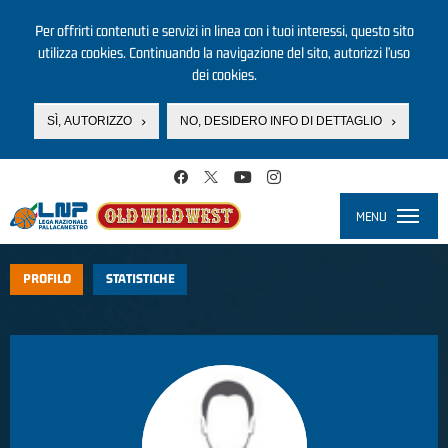
Per offrirti contenuti e servizi in linea con i tuoi interessi, questo sito
utilizza cookies. Continuando la navigazione del sito, autorizzi l’uso
dei cookies.
SÌ, AUTORIZZO
NO, DESIDERO INFO DI DETTAGLIO
Salta al contenuto principale
MENU
Toggle
navigati
PROFILO
STATISTICHE