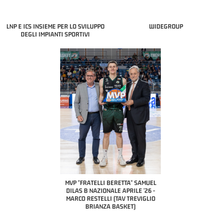
LNP E ICS INSIEME PER LO SVILUPPO
WIDEGROUP
DEGLI IMPIANTI SPORTIVI
COACH OF THE MONTH
A2 APRILE '26 
PILLASTRINI (UE
CIVIDAL
O "FRATELLI BERETTA"
MVP "FRATELLI BERETTA" SAMUEL
 - STACY DAVIS (SELLA
DILAS B NAZIONALE APRILE '26 -
CENTO)
MARCO RESTELLI (TAV TREVIGLIO
BRIANZA BASKET)