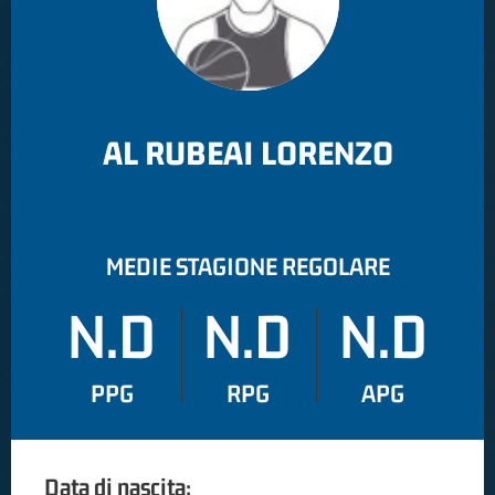
AL RUBEAI LORENZO
MEDIE STAGIONE REGOLARE
N.D
N.D
N.D
PPG
RPG
APG
Data di nascita: