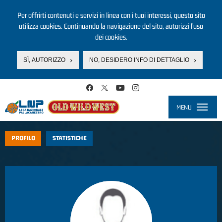
Per offrirti contenuti e servizi in linea con i tuoi interessi, questo sito
utilizza cookies. Continuando la navigazione del sito, autorizzi l’uso
dei cookies.
SÌ, AUTORIZZO
NO, DESIDERO INFO DI DETTAGLIO
Salta al contenuto principale
MENU
Toggle
navigati
PROFILO
STATISTICHE