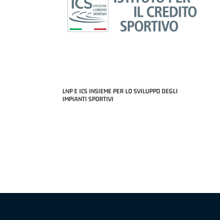
LNP E ICS INSIEME PER LO SVILUPPO DEGLI
IMPIANTI SPORTIVI
MIGLIOR UNDER 21 ADIDAS A2 APRILE '26 -
MVP ITALIANO 
NICOLAS TANFOGLIO (SELLA CENTO)
LUCA CESANA 
 B NAZIONALE
O FABRIANO)