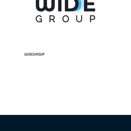
WIDEGROUP
"FRATELLI BERETTA" A2 APRILE '26 -
MVP STRANIERO "FRATELLI BERETTA" A2 AP
(UEB GESTECO CIVIDALE)
'26 - STACY DAVIS (SELLA CENTO)