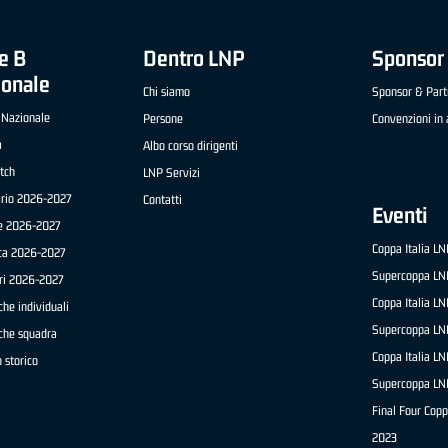
e B
Dentro LNP
Sponsor 
ionale
Chi siamo
Sponsor & Part
 Nazionale
Persone
Convenzioni in 
a
Albo corso dirigenti
tch
LNP Servizi
ario 2026-2027
Contatti
Eventi
e 2026-2027
Coppa Italia L
ica 2026-2027
Supercoppa LN
ri 2026-2027
Coppa Italia L
che individuali
Supercoppa LN
iche squadra
Coppa Italia L
 storico
Supercoppa LN
Final Four Copp
2023