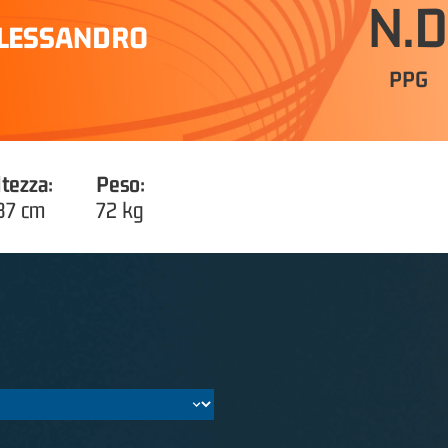
N.D
LESSANDRO
PPG
ltezza:
Peso:
87 cm
72 kg