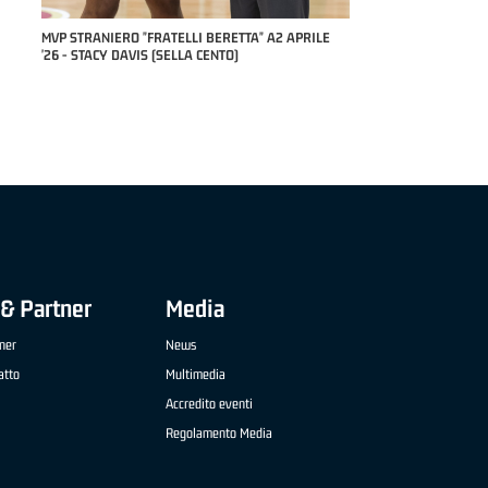
RILE
MVP "FRATELLI BERETTA" SAMUEL DILAS B
NAZIONALE APRILE '26 - MARCO RESTELLI (TAV
TREVIGLIO BRIANZA BASKET)
& Partner
Media
ner
News
atto
Multimedia
Accredito eventi
Regolamento Media