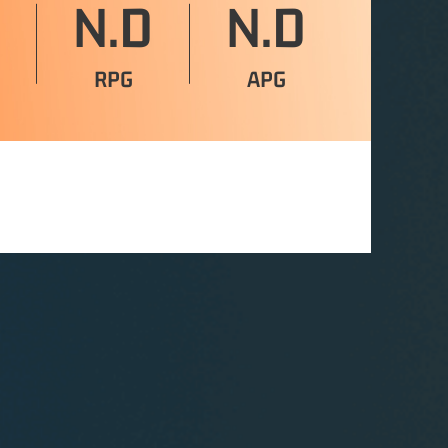
N.D
N.D
RPG
APG