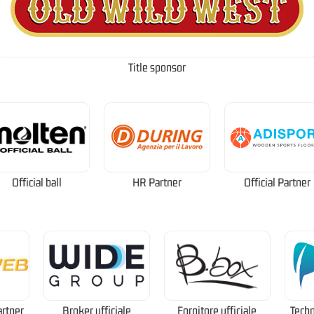
Title sponsor
Official ball
HR Partner
Official Partner
artner
Broker ufficiale
Fornitore ufficiale
Techn