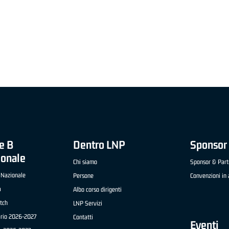
"FRATELLI BERETTA" A2 APRILE '26 -
MVP STRANIERO "FRATELLI BERETTA" A2 AP
(UEB GESTECO CIVIDALE)
'26 - STACY DAVIS (SELLA CENTO)
e B
Dentro LNP
Sponsor 
ionale
Chi siamo
Sponsor & Part
 Nazionale
Persone
Convenzioni in 
a
Albo corso dirigenti
tch
LNP Servizi
ario 2026-2027
Contatti
Eventi