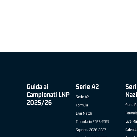
MIGLIOR UNDER 21 ADIDAS A2 APRILE '26 -
MVP ITALIANO 
NICOLAS TANFOGLIO (SELLA CENTO)
LUCA CESANA 
 B NAZIONALE
O FABRIANO)
Guida ai
Serie A2
Seri
Campionati LNP
Naz
Serie A2
2025/26
Serie B
Formula
Formul
Live Match
Live Ma
Calendario 2026-2027
Calend
Squadre 2026-2027