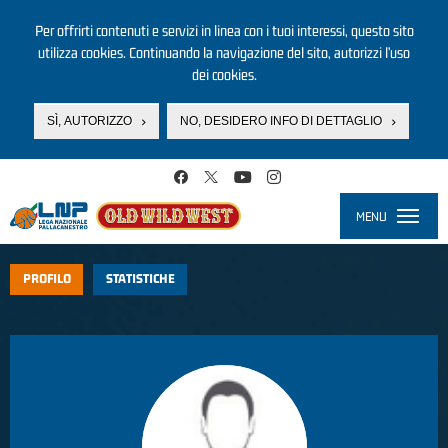
Per offrirti contenuti e servizi in linea con i tuoi interessi, questo sito
utilizza cookies. Continuando la navigazione del sito, autorizzi l’uso
dei cookies.
SÌ, AUTORIZZO
NO, DESIDERO INFO DI DETTAGLIO
Salta al contenuto principale
MENU
Toggle
navigati
PROFILO
STATISTICHE