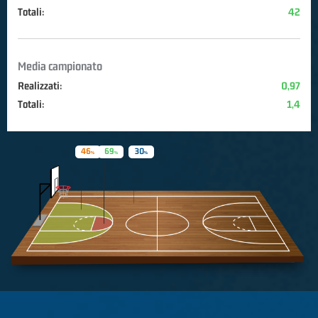
Totali:
42
Media campionato
Realizzati:
0,97
Totali:
1,4
46
69
30