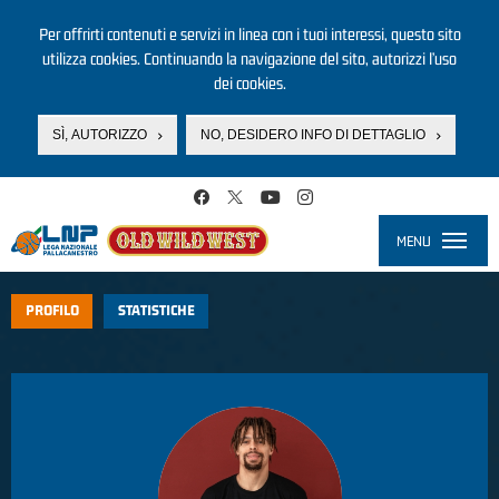
Per offrirti contenuti e servizi in linea con i tuoi interessi, questo sito
utilizza cookies. Continuando la navigazione del sito, autorizzi l’uso
dei cookies.
SÌ, AUTORIZZO
NO, DESIDERO INFO DI DETTAGLIO
Salta al contenuto principale
MENU
Toggle
navigati
PROFILO
STATISTICHE