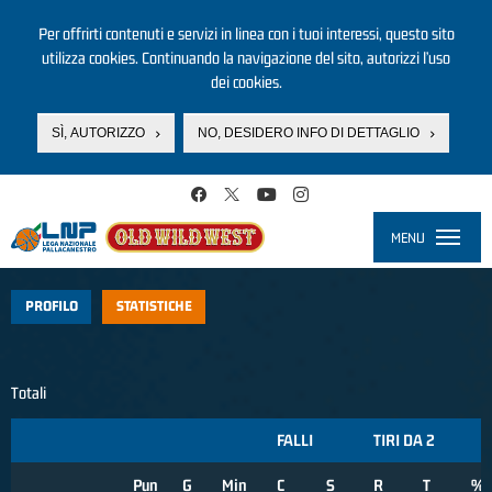
Per offrirti contenuti e servizi in linea con i tuoi interessi, questo sito
utilizza cookies. Continuando la navigazione del sito, autorizzi l’uso
dei cookies.
SÌ, AUTORIZZO
NO, DESIDERO INFO DI DETTAGLIO
Salta al contenuto principale
MENU
Toggle
navigati
PROFILO
STATISTICHE
Totali
FALLI
TIRI DA 2
Pun
G
Min
C
S
R
T
%