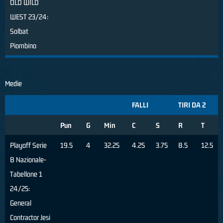
OLD WILD
WEST 23/24:
Solbat
Piombino
Medie
FALLI
TIRI DA 2
Pun
G
Min
C
S
R
T
Playoff Serie
19.5
4
32.25
4.25
3.75
8.5
12.5
B Nazionale-
Tabellone 1
24/25:
General
Contractor Jesi