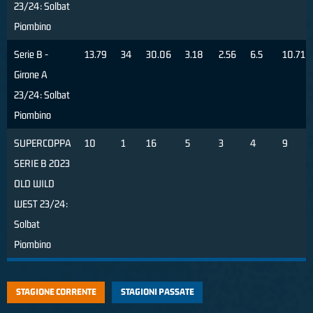
23/24: Solbat
Piombino
Serie B -
13.79
34
30.06
3.18
2.56
6.5
10.71
Girone A
23/24: Solbat
Piombino
SUPERCOPPA
10
1
16
5
3
4
9
SERIE B 2023
OLD WILD
WEST 23/24:
Solbat
Piombino
STAGIONE CORRENTE
STAGIONI PASSATE