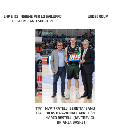
LNP E ICS INSIEME PER LO SVILUPPO
WIDEGROUP
DEGLI IMPIANTI SPORTIVI
COACH OF THE MONTH
A2 APRILE '26 
PILLASTRINI (UE
CIVIDAL
O "FRATELLI BERETTA"
MVP "FRATELLI BERETTA" SAMUEL
 - STACY DAVIS (SELLA
DILAS B NAZIONALE APRILE '26 -
CENTO)
MARCO RESTELLI (TAV TREVIGLIO
BRIANZA BASKET)