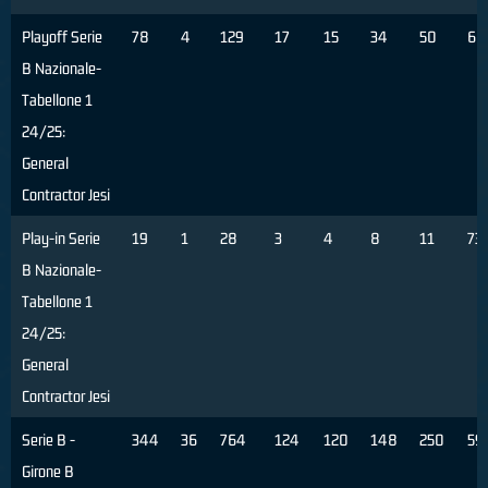
Playoff Serie
78
4
129
17
15
34
50
68
B Nazionale-
Tabellone 1
24/25:
General
Contractor Jesi
Play-in Serie
19
1
28
3
4
8
11
73
B Nazionale-
Tabellone 1
24/25:
General
Contractor Jesi
Serie B -
344
36
764
124
120
148
250
59
Girone B