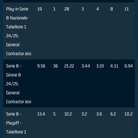
Play-in Serie
19
1
28
3
4
8
11
B Nazionale-
Tabellone 1
24/25:
General
Contractor Jesi
Serie B -
9.56
36
21.22
3.44
3.33
4.11
6.94
Girone B
24/25:
General
Contractor Jesi
Serie B -
13.4
5
32.2
3.2
3.6
6.2
10.2
Playoff -
Tabellone 1