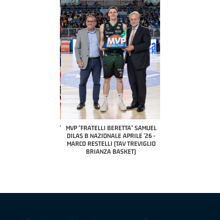
COACH OF THE MONTH
A2 APRILE '26 
PILLASTRINI (UE
CIVIDAL
O "FRATELLI BERETTA"
MVP "FRATELLI BERETTA" SAMUEL
 - STACY DAVIS (SELLA
DILAS B NAZIONALE APRILE '26 -
CENTO)
MARCO RESTELLI (TAV TREVIGLIO
BRIANZA BASKET)