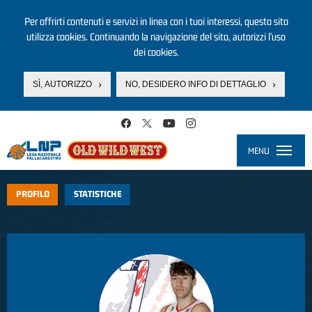
Per offrirti contenuti e servizi in linea con i tuoi interessi, questo sito
utilizza cookies. Continuando la navigazione del sito, autorizzi l’uso
dei cookies.
SÌ, AUTORIZZO
NO, DESIDERO INFO DI DETTAGLIO
Salta al contenuto principale
MENU
Toggle
navigati
PROFILO
STATISTICHE