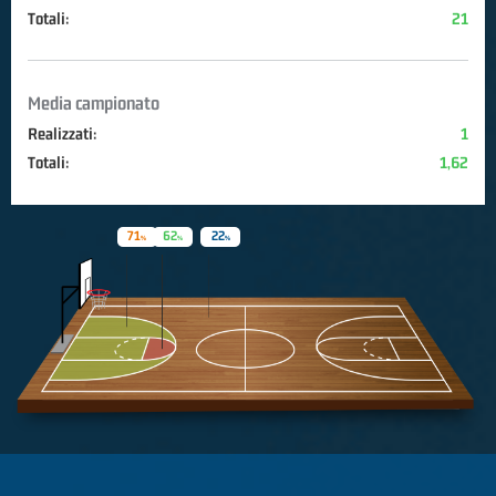
Totali:
21
Media campionato
Realizzati:
1
Totali:
1,62
71
62
22