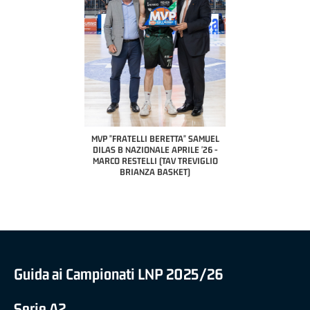
COACH OF THE MONTH
A2 APRILE '26 
PILLASTRINI (UE
CIVIDAL
O "FRATELLI BERETTA"
MVP "FRATELLI BERETTA" SAMUEL
 - STACY DAVIS (SELLA
DILAS B NAZIONALE APRILE '26 -
CENTO)
MARCO RESTELLI (TAV TREVIGLIO
BRIANZA BASKET)
Guida ai Campionati LNP 2025/26
Serie A2