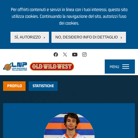
Per offrirti contenuti e servizi in linea con i tuoi interessi, questo sito
utilizza cookies. Continuando la navigazione del sito, autorizzi l’uso
dei cookies.
SÌ, AUTORIZZO
NO, DESIDERO INFO DI DETTAGLIO
Salta al contenuto principale
MENU
Toggle
navigati
PROFILO
STATISTICHE