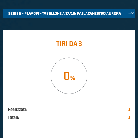
TIRI DA 3
0
Realizzati:
0
Totali:
0