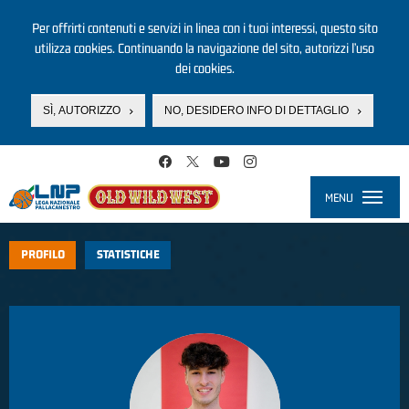
Per offrirti contenuti e servizi in linea con i tuoi interessi, questo sito
utilizza cookies. Continuando la navigazione del sito, autorizzi l’uso
dei cookies.
SÌ, AUTORIZZO
NO, DESIDERO INFO DI DETTAGLIO
Salta al contenuto principale
MENU
Toggle
navigati
PROFILO
STATISTICHE