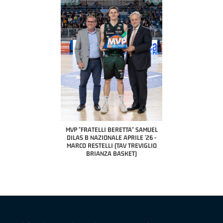
COACH OF THE MONTH
A2 APRILE '26 
PILLASTRINI (UE
CIVIDAL
O "FRATELLI BERETTA"
MVP "FRATELLI BERETTA" SAMUEL
 - STACY DAVIS (SELLA
DILAS B NAZIONALE APRILE '26 -
CENTO)
MARCO RESTELLI (TAV TREVIGLIO
BRIANZA BASKET)