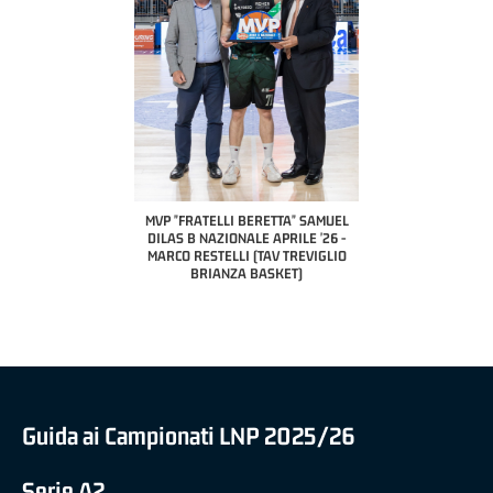
COACH OF THE MONTH
A2 APRILE '26 
PILLASTRINI (UE
CIVIDAL
O "FRATELLI BERETTA"
MVP "FRATELLI BERETTA" SAMUEL
 - STACY DAVIS (SELLA
DILAS B NAZIONALE APRILE '26 -
CENTO)
MARCO RESTELLI (TAV TREVIGLIO
BRIANZA BASKET)
Guida ai Campionati LNP 2025/26
Serie A2