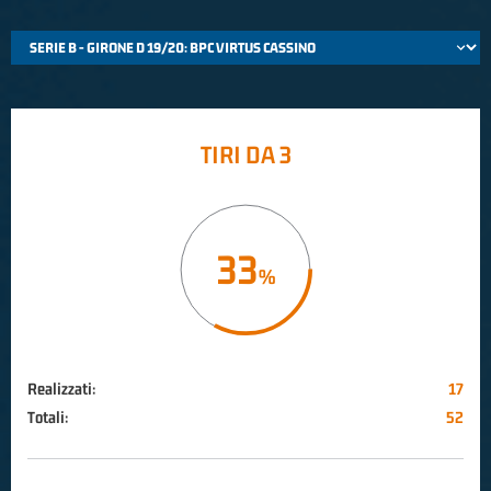
TIRI DA 3
33
Realizzati:
17
Totali:
52