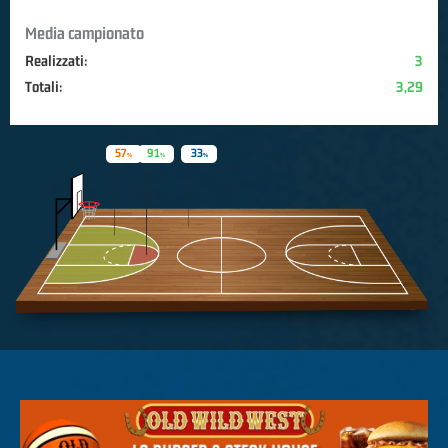
Media campionato
Realizzati:
3
Totali:
3,29
57
91
33