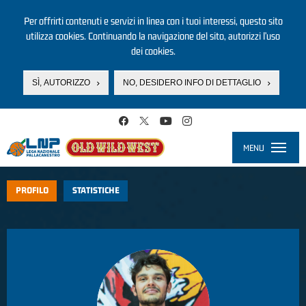
Per offrirti contenuti e servizi in linea con i tuoi interessi, questo sito
utilizza cookies. Continuando la navigazione del sito, autorizzi l’uso
dei cookies.
SÌ, AUTORIZZO
NO, DESIDERO INFO DI DETTAGLIO
Salta al contenuto principale
MENU
Toggle
navigati
PROFILO
STATISTICHE