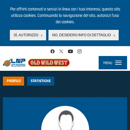
Per offrirti contenuti e servizi in linea con i tuoi interessi, questo sito
utilizza cookies. Continuando la navigazione del sito, autorizzi l’uso
dei cookies.
SÌ, AUTORIZZO
NO, DESIDERO INFO DI DETTAGLIO
Salta al contenuto principale
MENU
Toggle
navigati
PROFILO
STATISTICHE