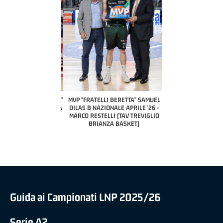
COACH OF THE MONTH
A2 APRILE '26 
PILLASTRINI (UE
CIVIDAL
O "FRATELLI BERETTA"
MVP "FRATELLI BERETTA" SAMUEL
 - STACY DAVIS (SELLA
DILAS B NAZIONALE APRILE '26 -
CENTO)
MARCO RESTELLI (TAV TREVIGLIO
BRIANZA BASKET)
Guida ai Campionati LNP 2025/26
Serie A2