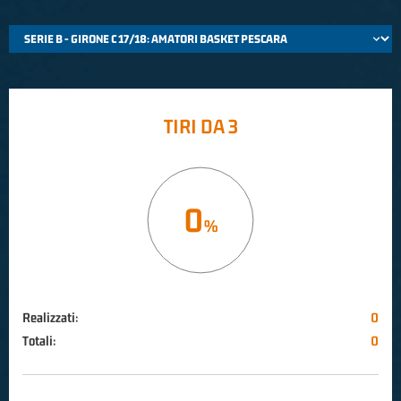
TIRI DA 3
0
Realizzati:
0
Totali:
0