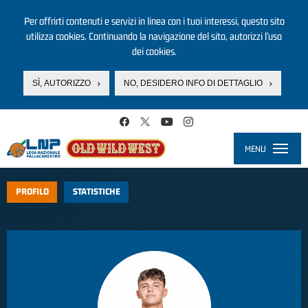
Per offrirti contenuti e servizi in linea con i tuoi interessi, questo sito
utilizza cookies. Continuando la navigazione del sito, autorizzi l’uso
dei cookies.
SÌ, AUTORIZZO
NO, DESIDERO INFO DI DETTAGLIO
Salta al contenuto principale
MENU
Toggle
navigati
PROFILO
STATISTICHE