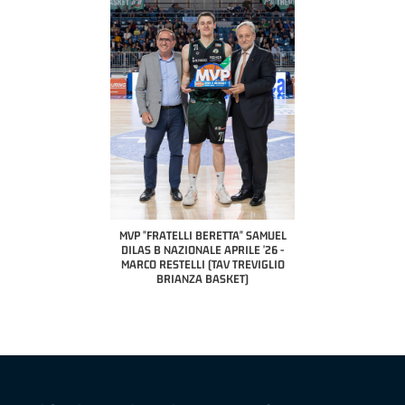
COACH OF THE MONTH
A2 APRILE '26 
PILLASTRINI (UE
CIVIDAL
O "FRATELLI BERETTA"
MVP "FRATELLI BERETTA" SAMUEL
 - STACY DAVIS (SELLA
DILAS B NAZIONALE APRILE '26 -
CENTO)
MARCO RESTELLI (TAV TREVIGLIO
BRIANZA BASKET)