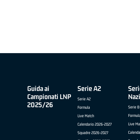
MIGLIOR UNDER 21 ADIDAS A2 APRILE '26 -
MVP ITALIANO 
NICOLAS TANFOGLIO (SELLA CENTO)
LUCA CESANA 
 B NAZIONALE
O FABRIANO)
Guida ai
Serie A2
Seri
Campionati LNP
Naz
Serie A2
2025/26
Serie B
Formula
Formul
Live Match
Live Ma
Calendario 2026-2027
Calend
Squadre 2026-2027