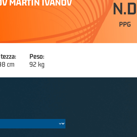
V MARTIN IVANOV
N.D
PPG
ltezza:
Peso:
98 cm
92 kg