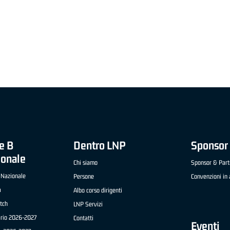
"FRATELLI BERETTA" A2 APRILE '26 -
MVP STRANIERO "FRATELLI BERETTA" A2 AP
(UEB GESTECO CIVIDALE)
'26 - STACY DAVIS (SELLA CENTO)
e B
Dentro LNP
Sponsor 
ionale
Chi siamo
Sponsor & Part
 Nazionale
Persone
Convenzioni in 
a
Albo corso dirigenti
tch
LNP Servizi
ario 2026-2027
Contatti
Eventi