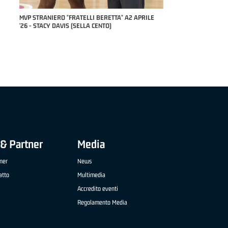
RILE
MVP "FRATELLI BERETTA" SAMUEL DILAS B
NAZIONALE APRILE '26 - MARCO RESTELLI (TAV
TREVIGLIO BRIANZA BASKET)
& Partner
Media
ner
News
atto
Multimedia
Accredito eventi
Regolamento Media