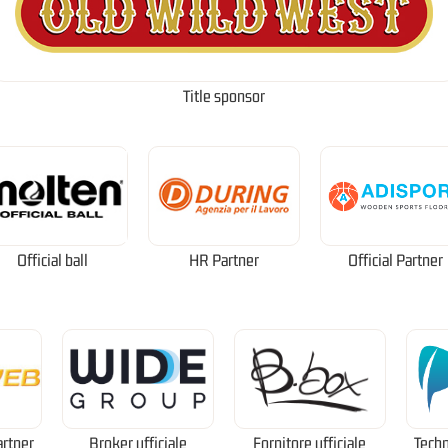
Title sponsor
Official ball
HR Partner
Official Partner
artner
Broker ufficiale
Fornitore ufficiale
Techn