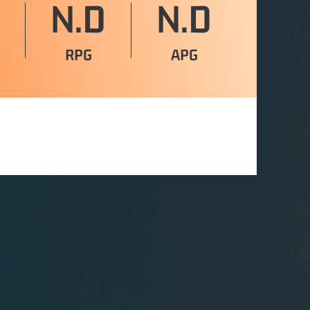
N.D
N.D
RPG
APG