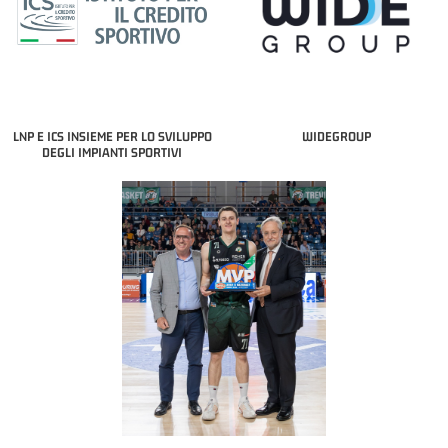
LNP E ICS INSIEME PER LO SVILUPPO
WIDEGROUP
DEGLI IMPIANTI SPORTIVI
COACH OF THE MONTH
A2 APRILE '26 
PILLASTRINI (UE