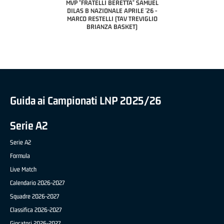
CIVIDAL
O "FRATELLI BERETTA"
MVP "FRATELLI BERETTA" SAMUEL
 - STACY DAVIS (SELLA
DILAS B NAZIONALE APRILE '26 -
CENTO)
MARCO RESTELLI (TAV TREVIGLIO
BRIANZA BASKET)
Guida ai Campionati LNP 2025/26
Serie A2
Serie A2
Formula
Live Match
Calendario 2026-2027
Squadre 2026-2027
Classifica 2026-2027
Giocatori 2026-2027