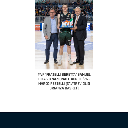
COACH OF THE MONTH
A2 APRILE '26 
PILLASTRINI (UE
CIVIDAL
O "FRATELLI BERETTA"
MVP "FRATELLI BERETTA" SAMUEL
 - STACY DAVIS (SELLA
DILAS B NAZIONALE APRILE '26 -
CENTO)
MARCO RESTELLI (TAV TREVIGLIO
BRIANZA BASKET)