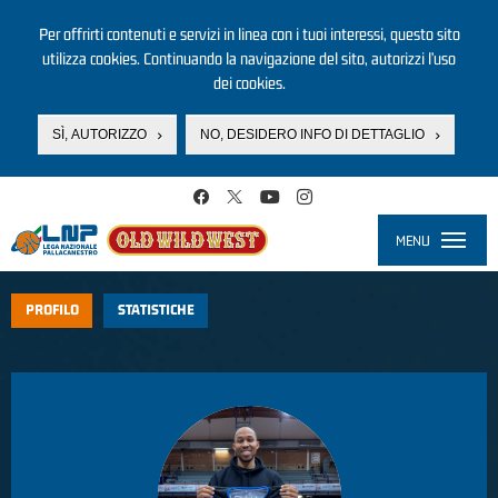
Per offrirti contenuti e servizi in linea con i tuoi interessi, questo sito
utilizza cookies. Continuando la navigazione del sito, autorizzi l’uso
dei cookies.
SÌ, AUTORIZZO
NO, DESIDERO INFO DI DETTAGLIO
Salta al contenuto principale
MENU
Toggle
navigati
PROFILO
STATISTICHE