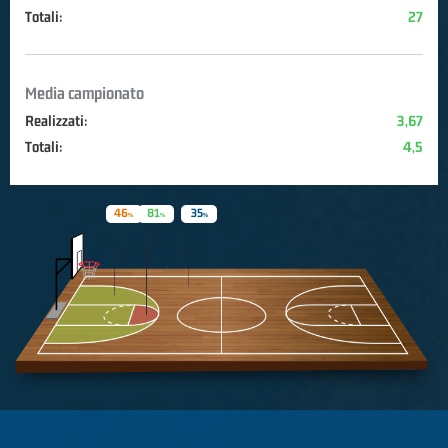
Totali:
27
Media campionato
Realizzati:
3,67
Totali:
4,5
46
81
35