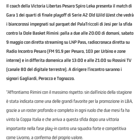
Il coach della Victoria Libertas Pesaro Spiro Leka presenta il match di
Gara 1 dei quarti di finale playoff di Serie A2 Old Wild West che vedrà
i biancorossi impegnati sul parquet del PalaTriccoli di Jesi per la sfida
contro la Dole Basket Rimini: palla a due alle 20:00 di domani, sabato
9 maggio con diretta streaming su
LNP Pass,
radiocronaca diretta su
Radio Incontro Pesaro
(FM 91.9 per Pesaro, 103 per Urbino e zone
interne) e in differita domenica alle 13:00 e alle 21:00 su
Rossini TV
(canale 80 del digitale terrestre). A dirigere l’incontro saranno i
signori Gagliardi, Perocco e Tognazzo.
“Affrontiamo Rimini con il massimo rispetto: sin dall’inizio della stagione
è stata indicata come una delle grandi favorite per la promozione in LBA,
grazie a un roster profondo e completo in ogni ruolo che due mesi fa ha
vinto la Coppa Italia e che arriva a questa sfida dopo una vittoria
importante nella fase play-in contro una squadra forte e competitiva
come Livorno, a conferma del proprio valore.