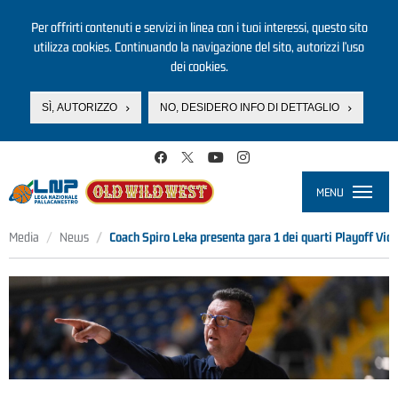
Per offrirti contenuti e servizi in linea con i tuoi interessi, questo sito
utilizza cookies. Continuando la navigazione del sito, autorizzi l’uso
dei cookies.
SÌ, AUTORIZZO
NO, DESIDERO INFO DI DETTAGLIO
Salta al contenuto principale
MENU
Toggle
navigati
Media
News
Coach Spiro Leka presenta gara 1 dei quarti Playoff Vic