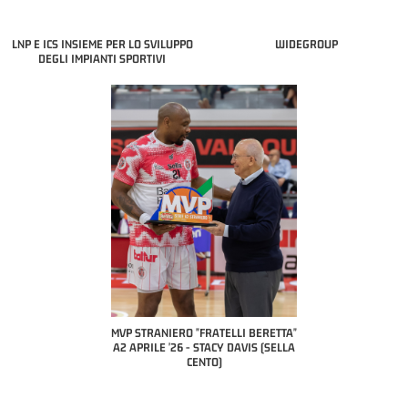
LNP E ICS INSIEME PER LO SVILUPPO
WIDEGROUP
DEGLI IMPIANTI SPORTIVI
 "FRATELLI BERETTA"
MVP STRANIERO "FRATELLI BERETTA"
MVP "FRATELLI BER
6 - LUCA CESANA (UEB
A2 APRILE '26 - STACY DAVIS (SELLA
DILAS B NAZIONALE 
CO CIVIDALE)
CENTO)
MARCO RESTELLI (T
BRIANZA BA