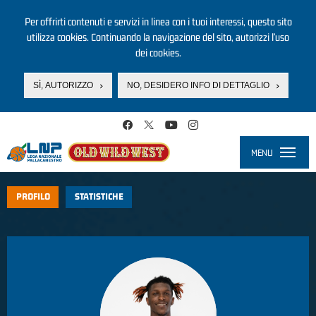
Per offrirti contenuti e servizi in linea con i tuoi interessi, questo sito
utilizza cookies. Continuando la navigazione del sito, autorizzi l’uso
dei cookies.
SÌ, AUTORIZZO
NO, DESIDERO INFO DI DETTAGLIO
Salta al contenuto principale
MENU
Toggle
navigati
PROFILO
STATISTICHE