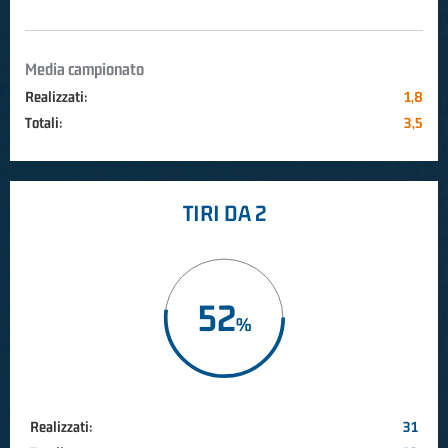
Media campionato
Realizzati:
1,8
Totali:
3,5
TIRI DA 2
52
Realizzati:
31