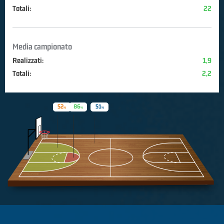
Totali:
22
Media campionato
Realizzati:
1,9
Totali:
2,2
52
86
51