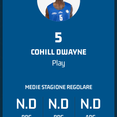
5
COHILL DWAYNE
Play
MEDIE STAGIONE REGOLARE
N.D
N.D
N.D