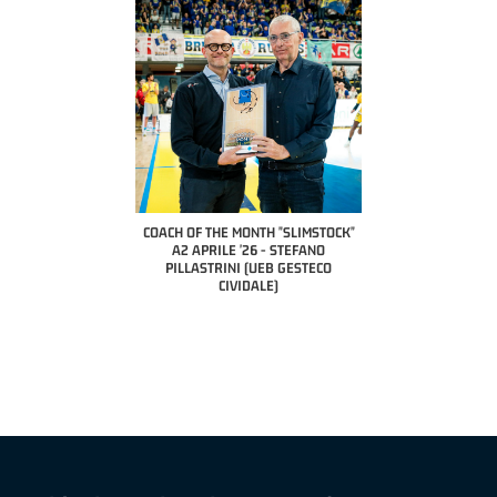
COACH OF THE MONTH "SLIMSTOCK"
A2 APRILE '26 - STEFANO
PILLASTRINI (UEB GESTECO
CIVIDALE)
LI BERETTA" SAMUEL
IONALE APRILE '26 -
LLI (TAV TREVIGLIO
NZA BASKET)
COACH OF THE MONTH 
NAZIONALE APRILE '2
(RISTOPRO FA