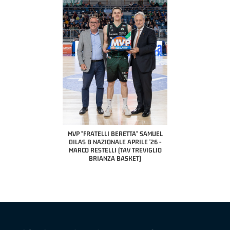
COACH OF THE MONTH
A2 APRILE '26 
PILLASTRINI (UE
CIVIDAL
O "FRATELLI BERETTA"
MVP "FRATELLI BERETTA" SAMUEL
 - STACY DAVIS (SELLA
DILAS B NAZIONALE APRILE '26 -
CENTO)
MARCO RESTELLI (TAV TREVIGLIO
BRIANZA BASKET)