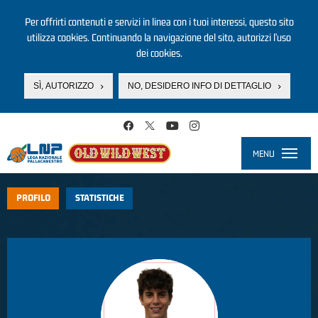
Per offrirti contenuti e servizi in linea con i tuoi interessi, questo sito
utilizza cookies. Continuando la navigazione del sito, autorizzi l’uso
dei cookies.
SÌ, AUTORIZZO
NO, DESIDERO INFO DI DETTAGLIO
Salta al contenuto principale
MENU
Toggle
navigati
PROFILO
STATISTICHE