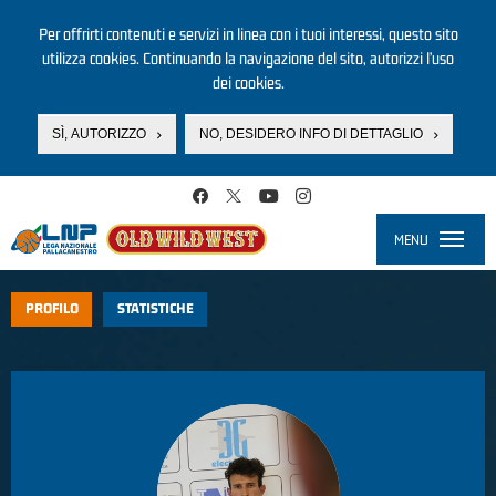
Per offrirti contenuti e servizi in linea con i tuoi interessi, questo sito
utilizza cookies. Continuando la navigazione del sito, autorizzi l’uso
dei cookies.
SÌ, AUTORIZZO
NO, DESIDERO INFO DI DETTAGLIO
Salta al contenuto principale
MENU
Toggle
navigati
PROFILO
STATISTICHE