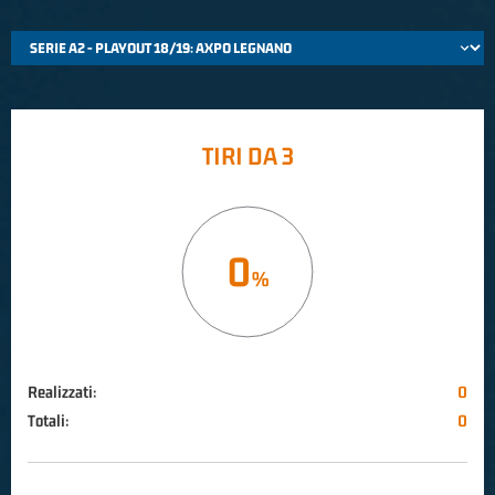
TIRI DA 3
0
Realizzati:
0
Totali:
0