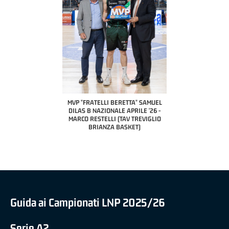
COACH OF THE MONTH
A2 APRILE '26 
PILLASTRINI (UE
CIVIDAL
O "FRATELLI BERETTA"
MVP "FRATELLI BERETTA" SAMUEL
 - STACY DAVIS (SELLA
DILAS B NAZIONALE APRILE '26 -
CENTO)
MARCO RESTELLI (TAV TREVIGLIO
BRIANZA BASKET)
Guida ai Campionati LNP 2025/26
Serie A2