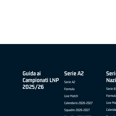
MIGLIOR UNDER 21 ADIDAS A2 APRILE '26 -
MVP ITALIANO 
NICOLAS TANFOGLIO (SELLA CENTO)
LUCA CESANA 
 B NAZIONALE
O FABRIANO)
Guida ai
Serie A2
Seri
Campionati LNP
Naz
Serie A2
2025/26
Serie B
Formula
Formul
Live Match
Live Ma
Calendario 2026-2027
Calend
Squadre 2026-2027