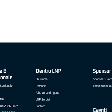
"FRATELLI BERETTA" A2 APRILE '26 -
MVP STRANIERO "FRATELLI BERETTA" A2 AP
(UEB GESTECO CIVIDALE)
'26 - STACY DAVIS (SELLA CENTO)
e B
Dentro LNP
Sponsor 
ionale
Chi siamo
Sponsor & Part
 Nazionale
Persone
Convenzioni in 
a
Albo corso dirigenti
tch
LNP Servizi
ario 2026-2027
Contatti
Eventi