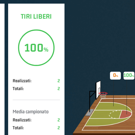
TIRI LIBERI
100
0
100
Realizzati:
2
Totali:
2
Media campionato
Realizzati:
2
Totali:
2