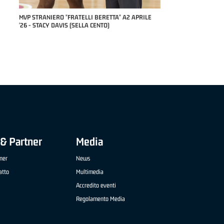
RILE
MVP "FRATELLI BERETTA" SAMUEL DILAS B
NAZIONALE APRILE '26 - MARCO RESTELLI (TAV
TREVIGLIO BRIANZA BASKET)
& Partner
Media
ner
News
atto
Multimedia
Accredito eventi
Regolamento Media