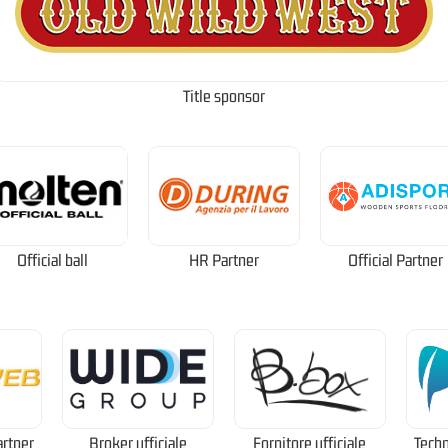
Title sponsor
Official ball
HR Partner
Official Partner
artner
Broker ufficiale
Fornitore ufficiale
Techn