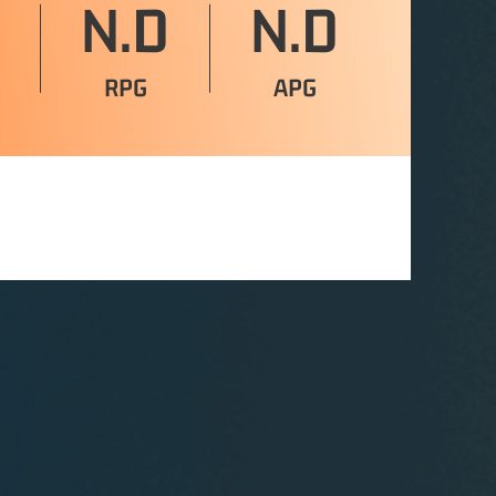
N.D
N.D
RPG
APG