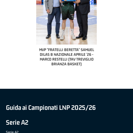
COACH OF THE MONTH
A2 APRILE '26 
PILLASTRINI (UE
CIVIDAL
O "FRATELLI BERETTA"
MVP "FRATELLI BERETTA" SAMUEL
 - STACY DAVIS (SELLA
DILAS B NAZIONALE APRILE '26 -
CENTO)
MARCO RESTELLI (TAV TREVIGLIO
BRIANZA BASKET)
Guida ai Campionati LNP 2025/26
Serie A2
Serie A2