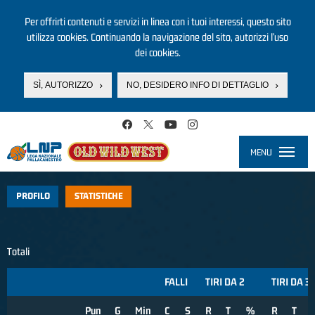
Per offrirti contenuti e servizi in linea con i tuoi interessi, questo sito
utilizza cookies. Continuando la navigazione del sito, autorizzi l’uso
dei cookies.
SÌ, AUTORIZZO
NO, DESIDERO INFO DI DETTAGLIO
Salta al contenuto principale
MENU
Toggle
navigati
PROFILO
STATISTICHE
Totali
FALLI
TIRI DA 2
TIRI DA 3
Pun
G
Min
C
S
R
T
%
R
T