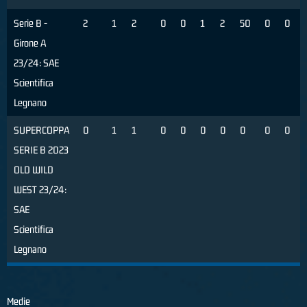
Serie B -
2
1
2
0
0
1
2
50
0
0
Girone A
23/24: SAE
Scientifica
Legnano
SUPERCOPPA
0
1
1
0
0
0
0
0
0
0
SERIE B 2023
OLD WILD
WEST 23/24:
SAE
Scientifica
Legnano
Medie