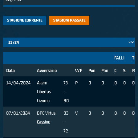
STAGIONE CORRENTE
STAGIONI PASSATE
FALLI
TIR
Data
Avversario
V/P
Pun
Min
C
S
R
14/04/2024
Akern
73
P
0
0
0
0
0
Libertas
-
Livorno
80
07/01/2024
BPC Virtus
83
V
0
0
0
0
0
Cassino
-
72