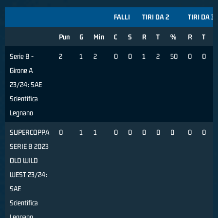
FALLI
TIRI DA 2
TIRI DA 3
Pun
G
Min
C
S
R
T
%
R
T
Serie B -
2
1
2
0
0
1
2
50
0
0
Girone A
23/24: SAE
Scientifica
Legnano
SUPERCOPPA
0
1
1
0
0
0
0
0
0
0
SERIE B 2023
OLD WILD
WEST 23/24:
SAE
Scientifica
Legnano