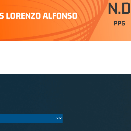
N.D
IS LORENZO ALFONSO
PPG