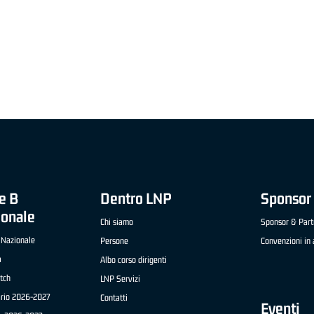
"FRATELLI BERETTA" A2 APRILE '26 -
MVP STRANIERO "FRATELLI BERETTA" A2 AP
(UEB GESTECO CIVIDALE)
'26 - STACY DAVIS (SELLA CENTO)
e B
Dentro LNP
Sponsor 
ionale
Chi siamo
Sponsor & Part
 Nazionale
Persone
Convenzioni in 
a
Albo corso dirigenti
tch
LNP Servizi
ario 2026-2027
Contatti
Eventi