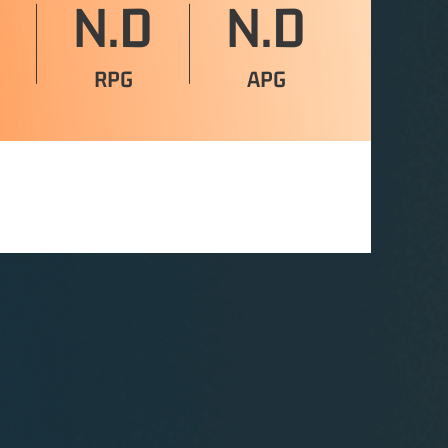
N.D
N.D
RPG
APG