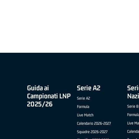
MIGLIOR UNDER 21 ADIDAS A2 APRILE '26 -
MVP ITALIANO 
NICOLAS TANFOGLIO (SELLA CENTO)
LUCA CESANA 
 B NAZIONALE
O FABRIANO)
Guida ai
Serie A2
Seri
Campionati LNP
Naz
Serie A2
2025/26
Serie B
Formula
Formul
Live Match
Live Ma
Calendario 2026-2027
Calend
Squadre 2026-2027