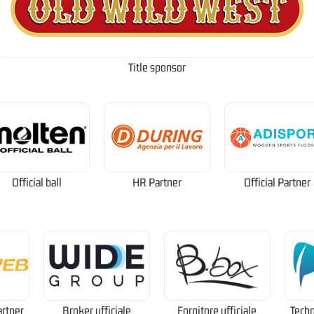
Title sponsor
Official ball
HR Partner
Official Partner
artner
Broker ufficiale
Fornitore ufficiale
Techn