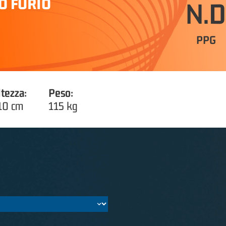
O FURIO
N.D
PPG
ltezza:
Peso:
10 cm
115 kg