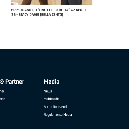
RILE
MVP "FRATELLI BERETTA" SAMUEL DILAS B
NAZIONALE APRILE '26 - MARCO RESTELLI (TAV
TREVIGLIO BRIANZA BASKET)
& Partner
Media
ner
News
atto
Multimedia
Accredito eventi
Regolamento Media