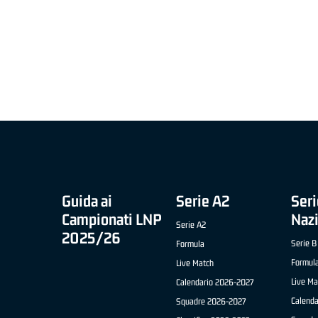
MIGLIOR UNDER 21 ADIDAS A2 APRILE '26 -
MVP ITALIANO 
NICOLAS TANFOGLIO (SELLA CENTO)
LUCA CESANA 
 B NAZIONALE
O FABRIANO)
Guida ai
Serie A2
Seri
Campionati LNP
Naz
Serie A2
2025/26
Serie B
Formula
Formul
Live Match
Live Ma
Calendario 2026-2027
Calend
Squadre 2026-2027