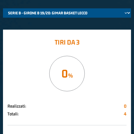
TIRI DA 3
0
Realizzati:
0
Totali:
4