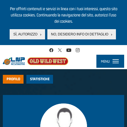
Per offrirti contenuti e servizi in linea con i tuoi interessi, questo sito
utilizza cookies. Continuando la navigazione del sito, autorizzi l’uso
dei cookies.
SÌ, AUTORIZZO
NO, DESIDERO INFO DI DETTAGLIO
Salta al contenuto principale
MENU
Toggle
navigati
PROFILO
STATISTICHE