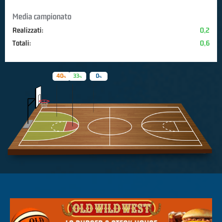
Media campionato
Realizzati:
0,2
Totali:
0,6
40
33
0