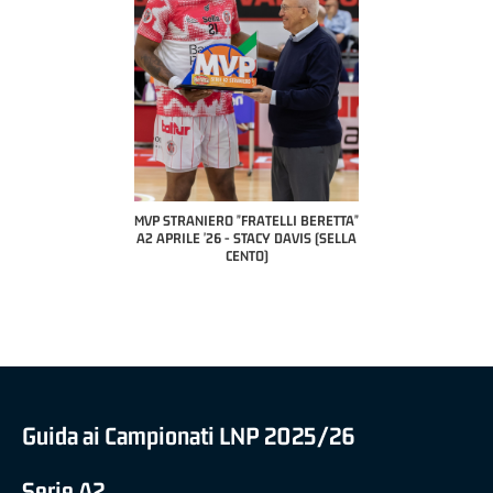
COACH OF THE MONTH
A2 APRILE '26 
PILLASTRINI (UE
CIVIDAL
O "FRATELLI BERETTA"
MVP "FRATELLI BERETTA" SAMUEL
 - STACY DAVIS (SELLA
DILAS B NAZIONALE APRILE '26 -
CENTO)
MARCO RESTELLI (TAV TREVIGLIO
BRIANZA BASKET)
Guida ai Campionati LNP 2025/26
Serie A2