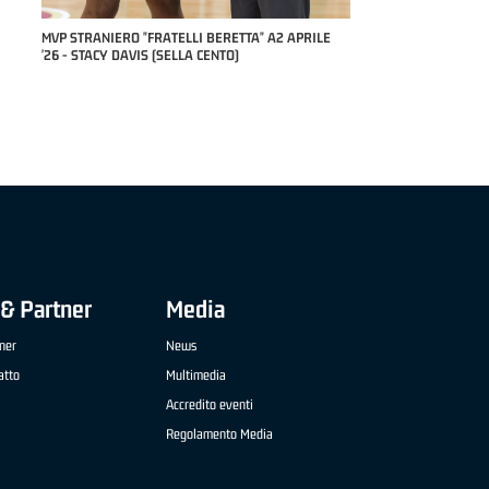
RILE
MVP "FRATELLI BERETTA" SAMUEL DILAS B
NAZIONALE APRILE '26 - MARCO RESTELLI (TAV
TREVIGLIO BRIANZA BASKET)
& Partner
Media
ner
News
atto
Multimedia
Accredito eventi
Regolamento Media