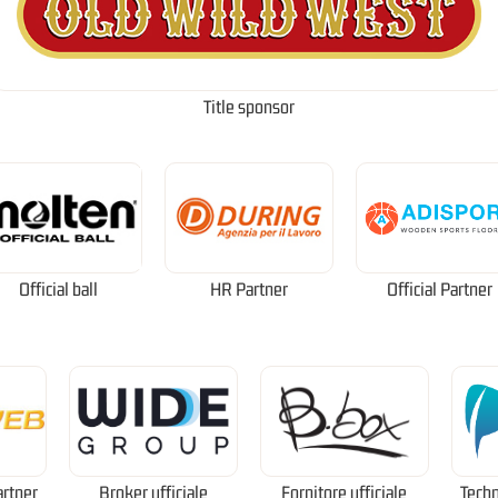
Title sponsor
Official ball
HR Partner
Official Partner
artner
Broker ufficiale
Fornitore ufficiale
Techn