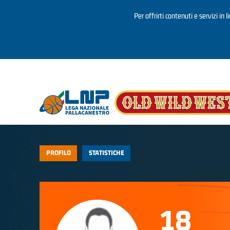
Per offrirti contenuti e servizi in 
Salta al contenuto principale
PROFILO
STATISTICHE
18