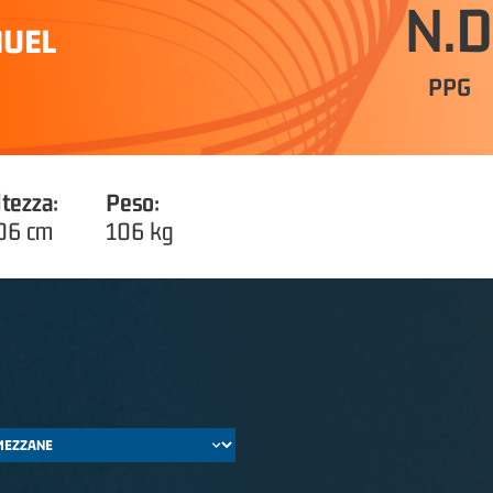
N.D
MUEL
PPG
ltezza:
Peso:
06 cm
106 kg