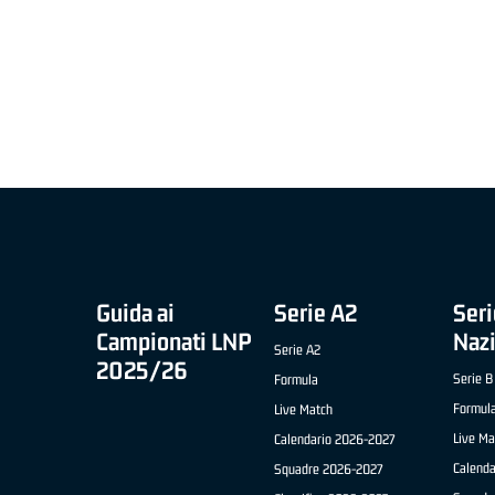
MIGLIOR UNDER 21 ADIDAS A2 APRILE '26 -
MVP ITALIANO 
NICOLAS TANFOGLIO (SELLA CENTO)
LUCA CESANA 
 B NAZIONALE
O FABRIANO)
Guida ai
Serie A2
Seri
Campionati LNP
Naz
Serie A2
2025/26
Serie B
Formula
Formul
Live Match
Live Ma
Calendario 2026-2027
Calend
Squadre 2026-2027