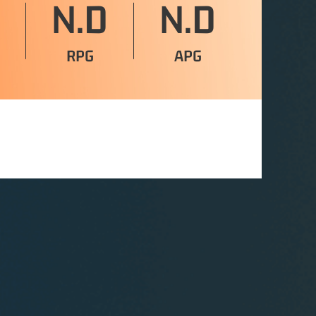
N.D
N.D
RPG
APG