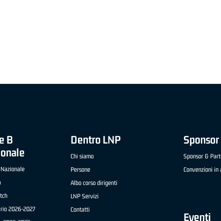
"FRATELLI BERETTA" A2 APRILE '26 -
MVP STRANIERO "FRATELLI BERETTA" A2 AP
(UEB GESTECO CIVIDALE)
'26 - STACY DAVIS (SELLA CENTO)
e B
Dentro LNP
Sponsor 
ionale
Chi siamo
Sponsor & Part
 Nazionale
Persone
Convenzioni in 
a
Albo corso dirigenti
tch
LNP Servizi
ario 2026-2027
Contatti
Eventi