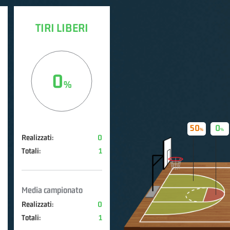
TIRI LIBERI
0
50
0
Realizzati:
0
Totali:
1
Media campionato
Realizzati:
0
Totali:
1