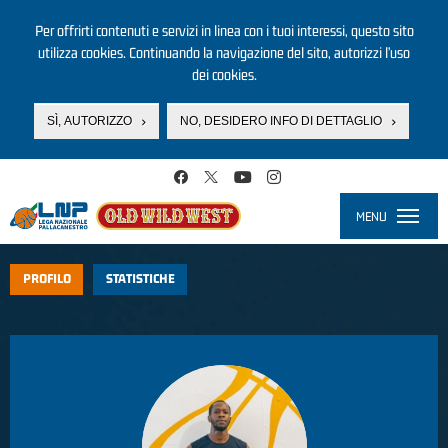
Per offrirti contenuti e servizi in linea con i tuoi interessi, questo sito
utilizza cookies. Continuando la navigazione del sito, autorizzi l’uso
dei cookies.
SÌ, AUTORIZZO
NO, DESIDERO INFO DI DETTAGLIO
Salta al contenuto principale
MENU
Toggle
navigati
PROFILO
STATISTICHE