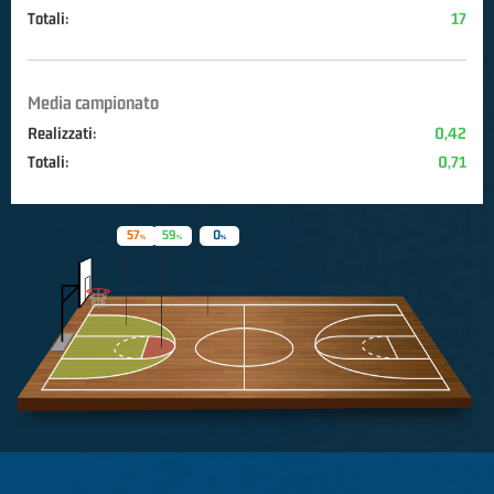
Totali:
17
Media campionato
Realizzati:
0,42
Totali:
0,71
57
59
0