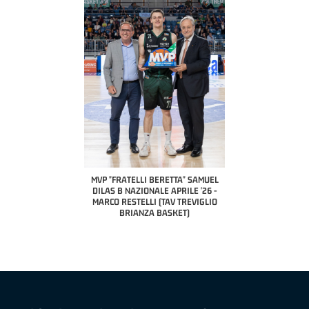
COACH OF THE MONTH
A2 APRILE '26 
PILLASTRINI (UE
CIVIDAL
O "FRATELLI BERETTA"
MVP "FRATELLI BERETTA" SAMUEL
 - STACY DAVIS (SELLA
DILAS B NAZIONALE APRILE '26 -
CENTO)
MARCO RESTELLI (TAV TREVIGLIO
BRIANZA BASKET)