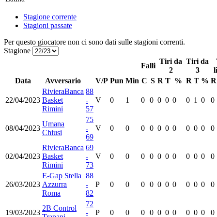
Stagione corrente
Stagioni passate
Per questo giocatore non ci sono dati sulle stagioni correnti.
Stagione
Tiri da
Tiri da
Falli
2
3
l
Data
Avversario
V/P
Pun
Min
C
S
R
T
%
R
T
%
R
RivieraBanca
88
22/04/2023
Basket
-
V
0
1
0
0
0
0
0
0
1
0
0
Rimini
57
75
Umana
08/04/2023
-
V
0
0
0
0
0
0
0
0
0
0
0
Chiusi
69
RivieraBanca
69
02/04/2023
Basket
-
V
0
0
0
0
0
0
0
0
0
0
0
Rimini
73
E-Gap Stella
88
26/03/2023
Azzurra
-
P
0
0
0
0
0
0
0
0
0
0
0
Roma
82
72
2B Control
19/03/2023
-
P
0
0
0
0
0
0
0
0
0
0
0
Trapani