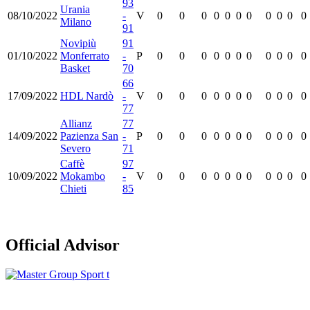
93
Urania
08/10/2022
-
V
0
0
0
0
0
0
0
0
0
0
0
Milano
91
Novipiù
91
01/10/2022
Monferrato
-
P
0
0
0
0
0
0
0
0
0
0
0
Basket
70
66
17/09/2022
HDL Nardò
-
V
0
0
0
0
0
0
0
0
0
0
0
77
Allianz
77
14/09/2022
Pazienza San
-
P
0
0
0
0
0
0
0
0
0
0
0
Severo
71
Caffè
97
10/09/2022
Mokambo
-
V
0
0
0
0
0
0
0
0
0
0
0
Chieti
85
Official Advisor