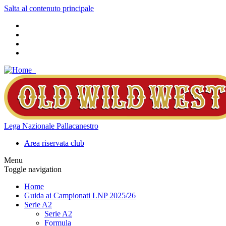
Salta al contenuto principale
Lega Nazionale Pallacanestro
Area riservata club
Menu
Toggle navigation
Home
Guida ai Campionati LNP 2025/26
Serie A2
Serie A2
Formula