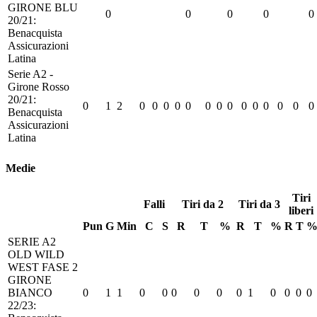
GIRONE BLU
0
0
0
0
0
20/21:
Benacquista
Assicurazioni
Latina
Serie A2 -
Girone Rosso
20/21:
0
1
2
0
0
0
0
0
0
0
0
0
0
0
0
0
0
Benacquista
Assicurazioni
Latina
Medie
Tiri
Falli
Tiri da 2
Tiri da 3
liberi
Pun
G
Min
C
S
R
T
%
R
T
%
R
T
SERIE A2
OLD WILD
WEST FASE 2
GIRONE
BIANCO
0
1
1
0
0
0
0
0
0
1
0
0
0
0
22/23: