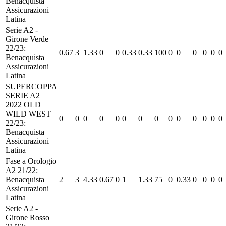
Benacquista
Assicurazioni
Latina
Serie A2 -
Girone Verde
22/23:
0.67
3
1.33
0
0
0.33
0.33
100
0
0
0
0
0
0
Benacquista
Assicurazioni
Latina
SUPERCOPPA
SERIE A2
2022 OLD
WILD WEST
0
0
0
0
0
0
0
0
0
0
0
0
0
0
22/23:
Benacquista
Assicurazioni
Latina
Fase a Orologio
A2 21/22:
Benacquista
2
3
4.33
0.67
0
1
1.33
75
0
0.33
0
0
0
0
Assicurazioni
Latina
Serie A2 -
Girone Rosso