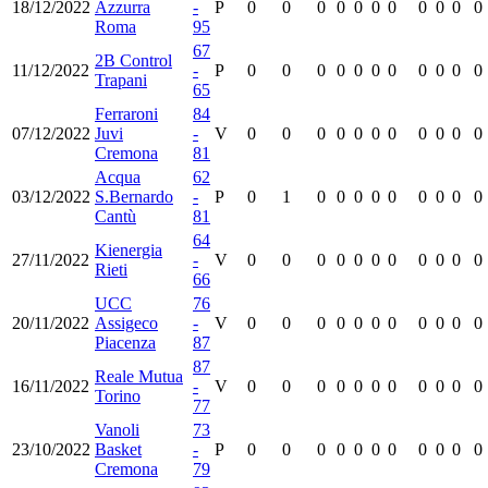
18/12/2022
Azzurra
-
P
0
0
0
0
0
0
0
0
0
0
0
Roma
95
67
2B Control
11/12/2022
-
P
0
0
0
0
0
0
0
0
0
0
0
Trapani
65
Ferraroni
84
07/12/2022
Juvi
-
V
0
0
0
0
0
0
0
0
0
0
0
Cremona
81
Acqua
62
03/12/2022
S.Bernardo
-
P
0
1
0
0
0
0
0
0
0
0
0
Cantù
81
64
Kienergia
27/11/2022
-
V
0
0
0
0
0
0
0
0
0
0
0
Rieti
66
UCC
76
20/11/2022
Assigeco
-
V
0
0
0
0
0
0
0
0
0
0
0
Piacenza
87
87
Reale Mutua
16/11/2022
-
V
0
0
0
0
0
0
0
0
0
0
0
Torino
77
Vanoli
73
23/10/2022
Basket
-
P
0
0
0
0
0
0
0
0
0
0
0
Cremona
79