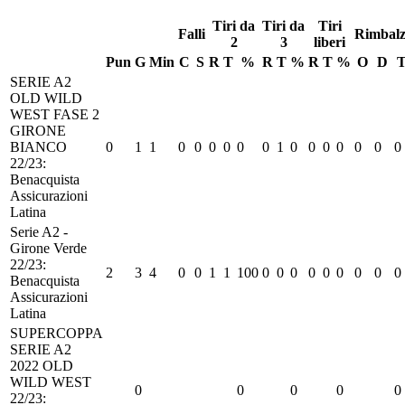
Tiri da
Tiri da
Tiri
Falli
Rimbalz
2
3
liberi
Pun
G
Min
C
S
R
T
%
R
T
%
R
T
%
O
D
SERIE A2
OLD WILD
WEST FASE 2
GIRONE
BIANCO
0
1
1
0
0
0
0
0
0
1
0
0
0
0
0
0
0
22/23:
Benacquista
Assicurazioni
Latina
Serie A2 -
Girone Verde
22/23:
2
3
4
0
0
1
1
100
0
0
0
0
0
0
0
0
0
Benacquista
Assicurazioni
Latina
SUPERCOPPA
SERIE A2
2022 OLD
WILD WEST
0
0
0
0
0
22/23: