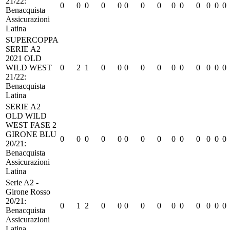
21/22:
0
0
0
0
0
0
0
0
0
0
0
0
0
0
Benacquista
Assicurazioni
Latina
SUPERCOPPA
SERIE A2
2021 OLD
WILD WEST
0
2
1
0
0
0
0
0
0
0
0
0
0
0
21/22:
Benacquista
Latina
SERIE A2
OLD WILD
WEST FASE 2
GIRONE BLU
0
0
0
0
0
0
0
0
0
0
0
0
0
0
20/21:
Benacquista
Assicurazioni
Latina
Serie A2 -
Girone Rosso
20/21:
0
1
2
0
0
0
0
0
0
0
0
0
0
0
Benacquista
Assicurazioni
Latina