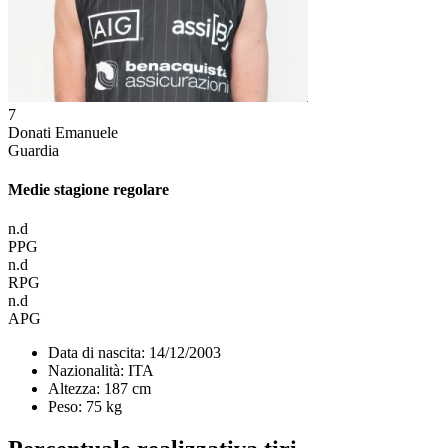
7
Donati Emanuele
Guardia
Medie stagione regolare
n.d
PPG
n.d
RPG
n.d
APG
Data di nascita:
14/12/2003
Nazionalità:
ITA
Altezza:
187 cm
Peso:
75 kg