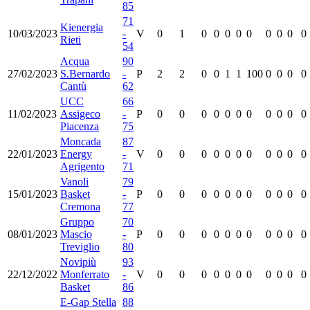
85
71
Kienergia
10/03/2023
-
V
0
1
0
0
0
0
0
0
0
0
0
Rieti
54
Acqua
90
27/02/2023
S.Bernardo
-
P
2
2
0
0
1
1
100
0
0
0
0
Cantù
62
UCC
66
11/02/2023
Assigeco
-
P
0
0
0
0
0
0
0
0
0
0
0
Piacenza
75
Moncada
87
22/01/2023
Energy
-
V
0
0
0
0
0
0
0
0
0
0
0
Agrigento
71
Vanoli
79
15/01/2023
Basket
-
P
0
0
0
0
0
0
0
0
0
0
0
Cremona
77
Gruppo
70
08/01/2023
Mascio
-
P
0
0
0
0
0
0
0
0
0
0
0
Treviglio
80
Novipiù
93
22/12/2022
Monferrato
-
V
0
0
0
0
0
0
0
0
0
0
0
Basket
86
E-Gap Stella
88