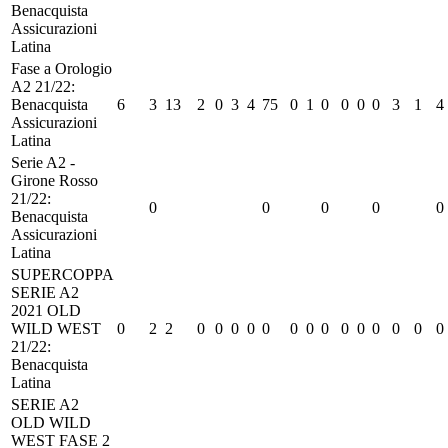
Benacquista
Assicurazioni
Latina
Fase a Orologio
A2 21/22:
Benacquista
6
3
13
2
0
3
4
75
0
1
0
0
0
0
3
1
4
Assicurazioni
Latina
Serie A2 -
Girone Rosso
21/22:
0
0
0
0
0
Benacquista
Assicurazioni
Latina
SUPERCOPPA
SERIE A2
2021 OLD
WILD WEST
0
2
2
0
0
0
0
0
0
0
0
0
0
0
0
0
0
21/22:
Benacquista
Latina
SERIE A2
OLD WILD
WEST FASE 2