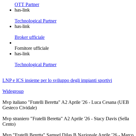
OTT Partner
has-link
Technological Partner
has-link
Broker ufficiale
Fornitore ufficiale
has-link
Technological Partner
LNP e ICS insieme per lo sviluppo degli impianti sportivi
Widegroup
Mvp italiano "Fratelli Beretta" A2 Aprile '26 - Luca Cesana (UEB
Gesteco Cividale)
Mvp straniero "Fratelli Beretta" A2 Aprile '26 - Stacy Davis (Sella
Cento)
Mvp "Fratelli Beretta" Samuel Dilas B Nazionale Aprile '26 - Marco