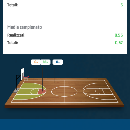
Totali:
6
Media campionato
Realizzati:
0,56
Totali:
0,67
0
83
0