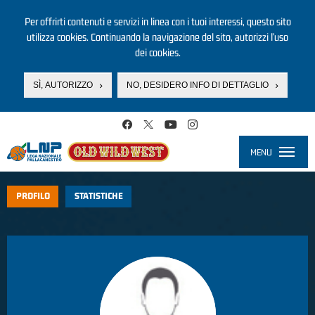
Per offrirti contenuti e servizi in linea con i tuoi interessi, questo sito
utilizza cookies. Continuando la navigazione del sito, autorizzi l’uso
dei cookies.
SÌ, AUTORIZZO
NO, DESIDERO INFO DI DETTAGLIO
Salta al contenuto principale
MENU
Toggle
navigati
PROFILO
STATISTICHE