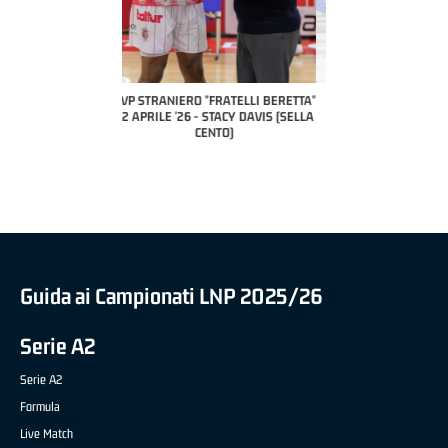
COACH OF THE MONTH
A2 APRILE '26 
PILLASTRINI (UE
CIVIDAL
O "FRATELLI BERETTA"
MVP "FRATELLI BERETTA" SAMUEL
 - STACY DAVIS (SELLA
DILAS B NAZIONALE APRILE '26 -
CENTO)
MARCO RESTELLI (TAV TREVIGLIO
BRIANZA BASKET)
Guida ai Campionati LNP 2025/26
Serie A2
Serie A2
Formula
Live Match