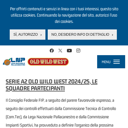
Per offrirti contenuti e servizi in linea con i tuoi interessi, questo sito
utilizza cookies. Continuando la navigazione del sito, autorizzi l’uso
dei cookies.
SÌ, AUTORIZZO
NO, DESIDERO INFO DI DETTAGLIO
Salta al contenuto principale
MENU
Toggle
navigati
SERIE A2 OLD WILD WEST 2024/25, LE
SQUADRE PARTECIPANTI
Il Consiglio Federale FIP, a seguito del parere favorevole espresso, a
seguito dei controlli effettuati dalla Commissione Tecnica di Controllo
(Com.Tec),
da Lega Nazionale Pallacanestro e dalla Commissione
Impianti Sportivi, ha provveduto a definire l'organico della prossima