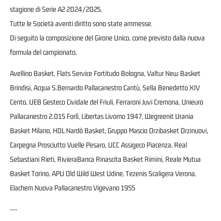
stagione di Serie A2 2024/2025.
Tutte le Società aventi diritto sono state ammesse.
Di seguito la composizione del Girone Unico, come previsto dalla nuova
formula del campionato.
Avellino Basket, Flats Service ​Fortitudo Bologna, Valtur New Basket
Brindisi, Acqua S.Bernardo Pallacanestro Cantù, Sella Benedetto XIV
Cento, UEB Gesteco Cividale del Friuli, Ferraroni Juvi Cremona, Unieuro
Pallacanestro 2.015 Forlì, Libertas Livorno 1947, Wegreenit Urania
Basket Milano, HDL Nardò Basket, Gruppo Mascio Orzibasket Orzinuovi,
Carpegna Prosciutto Vuelle Pesaro, UCC Assigeco Piacenza, Real
Sebastiani Rieti, RivieraBanca Rinascita Basket Rimini, Reale Mutua
Basket Torino, APU Old Wild West Udine, Tezenis Scaligera Verona,
Elachem Nuova Pallacanestro Vigevano 1955
---