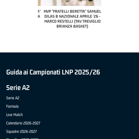
A2 APRILE '26 
PILLASTRINI (UE
CIVIDAL
O "FRATELLI BERETTA"
MVP "FRATELLI BERETTA" SAMUEL
 - STACY DAVIS (SELLA
DILAS B NAZIONALE APRILE '26 -
CENTO)
MARCO RESTELLI (TAV TREVIGLIO
BRIANZA BASKET)
Guida ai Campionati LNP 2025/26
Serie A2
Serie A2
Formula
Live Match
Calendario 2026-2027
Squadre 2026-2027