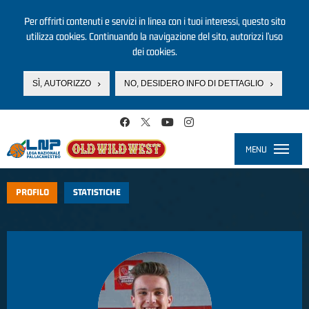
Per offrirti contenuti e servizi in linea con i tuoi interessi, questo sito
utilizza cookies. Continuando la navigazione del sito, autorizzi l’uso
dei cookies.
SÌ, AUTORIZZO
NO, DESIDERO INFO DI DETTAGLIO
Salta al contenuto principale
MENU
Toggle
navigati
PROFILO
STATISTICHE