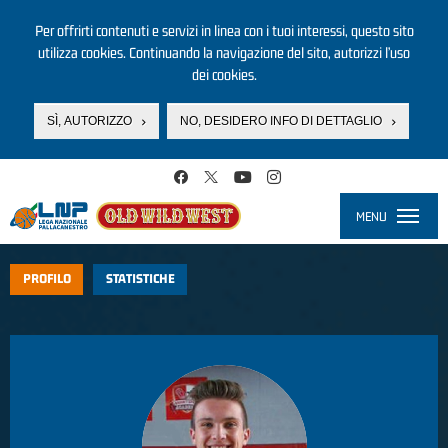
Per offrirti contenuti e servizi in linea con i tuoi interessi, questo sito
utilizza cookies. Continuando la navigazione del sito, autorizzi l’uso
dei cookies.
SÌ, AUTORIZZO
NO, DESIDERO INFO DI DETTAGLIO
Salta al contenuto principale
MENU
Toggle
navigati
PROFILO
STATISTICHE