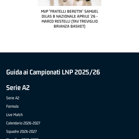
A2 APRILE '26 
PILLASTRINI (UE
CIVIDAL
O "FRATELLI BERETTA"
MVP "FRATELLI BERETTA" SAMUEL
 - STACY DAVIS (SELLA
DILAS B NAZIONALE APRILE '26 -
CENTO)
MARCO RESTELLI (TAV TREVIGLIO
BRIANZA BASKET)
Guida ai Campionati LNP 2025/26
Serie A2
Serie A2
Formula
Live Match
Calendario 2026-2027
Squadre 2026-2027