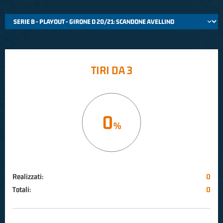
TIRI DA 3
0
Realizzati:
0
Totali:
0