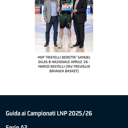
COACH OF THE MONTH
A2 APRILE '26 
PILLASTRINI (UE
CIVIDAL
O "FRATELLI BERETTA"
MVP "FRATELLI BERETTA" SAMUEL
 - STACY DAVIS (SELLA
DILAS B NAZIONALE APRILE '26 -
CENTO)
MARCO RESTELLI (TAV TREVIGLIO
BRIANZA BASKET)
Guida ai Campionati LNP 2025/26
Serie A2