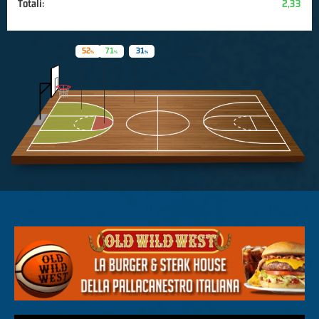
Totali:
2,33
52
71
31