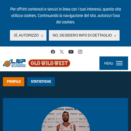
Per offrirti contenuti e servizi in linea con i tuoi interessi, questo sito
utilizza cookies. Continuando la navigazione del sito, autorizzi l’uso
dei cookies.
SÌ, AUTORIZZO
NO, DESIDERO INFO DI DETTAGLIO
Salta al contenuto principale
MENU
Toggle
navigati
PROFILO
STATISTICHE