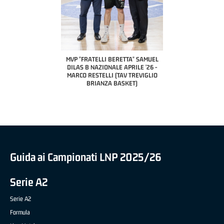
COACH OF THE MONTH
A2 APRILE '26 
PILLASTRINI (UE
CIVIDAL
O "FRATELLI BERETTA"
MVP "FRATELLI BERETTA" SAMUEL
 - STACY DAVIS (SELLA
DILAS B NAZIONALE APRILE '26 -
CENTO)
MARCO RESTELLI (TAV TREVIGLIO
BRIANZA BASKET)
Guida ai Campionati LNP 2025/26
Serie A2
Serie A2
Formula