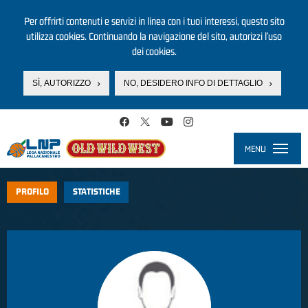
Per offrirti contenuti e servizi in linea con i tuoi interessi, questo sito
utilizza cookies. Continuando la navigazione del sito, autorizzi l’uso
dei cookies.
SÌ, AUTORIZZO
NO, DESIDERO INFO DI DETTAGLIO
Salta al contenuto principale
MENU
Toggle
navigati
PROFILO
STATISTICHE