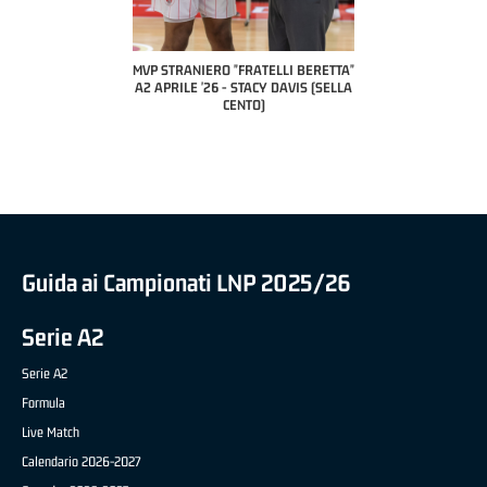
COACH OF THE MONTH
A2 APRILE '26 
PILLASTRINI (UE
CIVIDAL
O "FRATELLI BERETTA"
MVP "FRATELLI BERETTA" SAMUEL
 - STACY DAVIS (SELLA
DILAS B NAZIONALE APRILE '26 -
CENTO)
MARCO RESTELLI (TAV TREVIGLIO
BRIANZA BASKET)
Guida ai Campionati LNP 2025/26
Serie A2
Serie A2
Formula
Live Match
Calendario 2026-2027