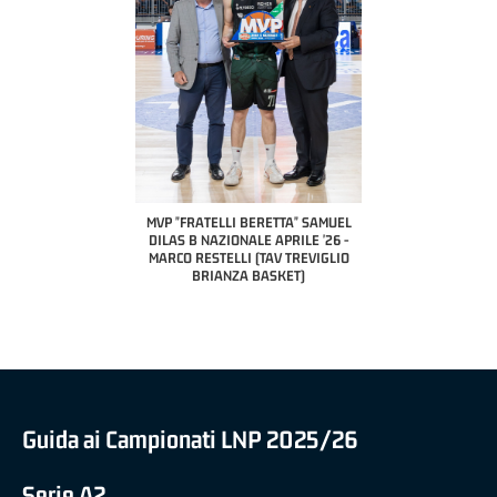
COACH OF THE MONTH
A2 APRILE '26 
PILLASTRINI (UE
CIVIDAL
O "FRATELLI BERETTA"
MVP "FRATELLI BERETTA" SAMUEL
 - STACY DAVIS (SELLA
DILAS B NAZIONALE APRILE '26 -
CENTO)
MARCO RESTELLI (TAV TREVIGLIO
BRIANZA BASKET)
Guida ai Campionati LNP 2025/26
Serie A2