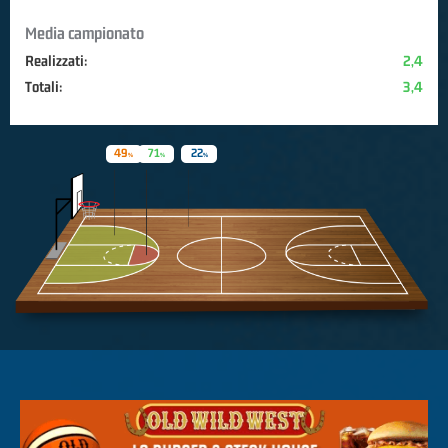
Media campionato
Realizzati:
2,4
Totali:
3,4
49
71
22