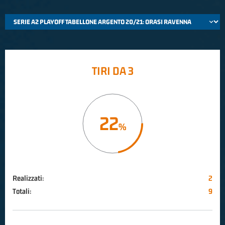
TIRI DA 3
22
Realizzati:
2
Totali:
9