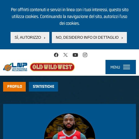
Per offrirti contenuti e servizi in linea con i tuoi interessi, questo sito
utilizza cookies. Continuando la navigazione del sito, autorizzi l’uso
dei cookies.
SÌ, AUTORIZZO
NO, DESIDERO INFO DI DETTAGLIO
Salta al contenuto principale
MENU
Toggle
navigati
PROFILO
STATISTICHE